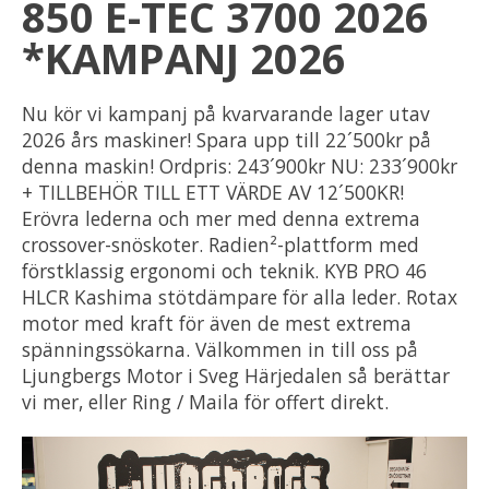
850 E-TEC 3700 2026
*KAMPANJ 2026
Nu kör vi kampanj på kvarvarande lager utav
2026 års maskiner! Spara upp till 22´500kr på
denna maskin! Ordpris: 243´900kr NU: 233´900kr
+ TILLBEHÖR TILL ETT VÄRDE AV 12´500KR!
Erövra lederna och mer med denna extrema
crossover-snöskoter. Radien²-plattform med
förstklassig ergonomi och teknik. KYB PRO 46
HLCR Kashima stötdämpare för alla leder. Rotax
motor med kraft för även de mest extrema
spänningssökarna. Välkommen in till oss på
Ljungbergs Motor i Sveg Härjedalen så berättar
vi mer, eller Ring / Maila för offert direkt.