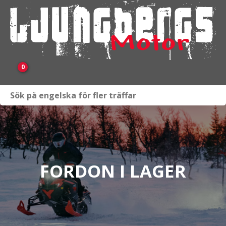
0
Webbutik
Fordon i lager
Verkstad
FORDON I LAGER
KAMPANJ
BRP
Släpvagnar & Skylift