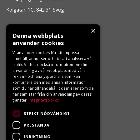
Kolgatan 1C, 842 31 Sveg
ÖPPETTIDER
×
Denna webbplats
Måndag - Fredag 10.00 -17.00
använder cookies
Vi använder cookies för att anpassa
innehåll, annonser och för att analysera vår
LJUNGBERGS MOTOR
trafik. Vi delar också information om din
användning av vår webbplats med våra
Din BRP återförsäljare i Sveg!
reklam- och analyspartners som kan
kombinera den med annan information
som du har tillhandahållit dem eller som de
har samlat in från din användning av deras
tjänster.
Integritetspolicy
STRIKT NÖDVÄNDIGT
PRESTANDA
INRIKTNING