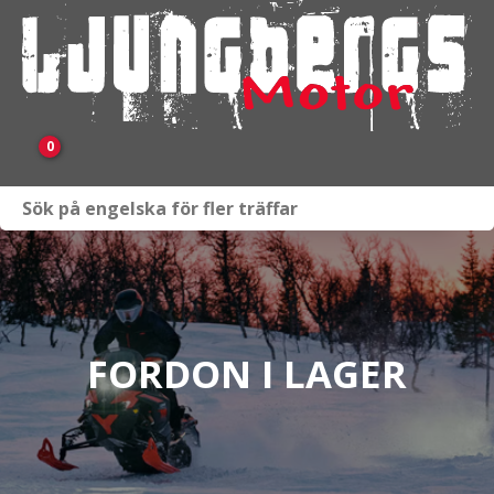
0
Webbutik
Fordon i lager
Verkstad
FORDON I LAGER
KAMPANJ
BRP
Släpvagnar & Skylift