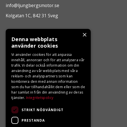
info@ljungbergsmotor.se
Kolgatan 1C, 842 31 Sveg
ÖPPETTIDER
×
Denna webbplats
Måndag - Fredag 10.00 -17.00
använder cookies
Vi använder cookies för att anpassa
innehåll, annonser och för att analysera vår
LJUNGBERGS MOTOR
trafik. Vi delar också information om din
användning av vår webbplats med våra
Din BRP återförsäljare i Sveg!
reklam- och analyspartners som kan
kombinera den med annan information
som du har tillhandahållit dem eller som de
har samlat in från din användning av deras
tjänster.
Integritetspolicy
STRIKT NÖDVÄNDIGT
PRESTANDA