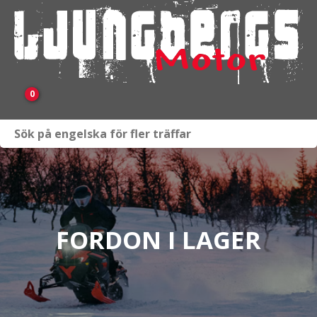
0
Webbutik
Fordon i lager
Verkstad
FORDON I LAGER
KAMPANJ
BRP
Släpvagnar & Skylift