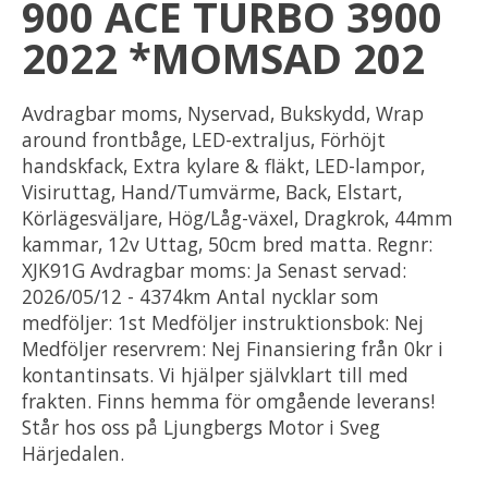
900 ACE TURBO 3900
2022 *MOMSAD 202
Avdragbar moms, Nyservad, Bukskydd, Wrap
around frontbåge, LED-extraljus, Förhöjt
handskfack, Extra kylare & fläkt, LED-lampor,
Visiruttag, Hand/Tumvärme, Back, Elstart,
Körlägesväljare, Hög/Låg-växel, Dragkrok, 44mm
kammar, 12v Uttag, 50cm bred matta. Regnr:
XJK91G Avdragbar moms: Ja Senast servad:
2026/05/12 - 4374km Antal nycklar som
medföljer: 1st Medföljer instruktionsbok: Nej
Medföljer reservrem: Nej Finansiering från 0kr i
kontantinsats. Vi hjälper självklart till med
frakten. Finns hemma för omgående leverans!
Står hos oss på Ljungbergs Motor i Sveg
Härjedalen.