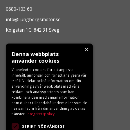
0680-103 60
info@ljungbergsmotor.se
Kolgatan 1C, 842 31 Sveg
ÖPPETTIDER
×
Denna webbplats
Måndag - Fredag 10.00 -17.00
använder cookies
Vi använder cookies för att anpassa
innehåll, annonser och för att analysera vår
LJUNGBERGS MOTOR
trafik. Vi delar också information om din
användning av vår webbplats med våra
Din BRP återförsäljare i Sveg!
reklam- och analyspartners som kan
kombinera den med annan information
som du har tillhandahållit dem eller som de
har samlat in från din användning av deras
tjänster.
Integritetspolicy
STRIKT NÖDVÄNDIGT