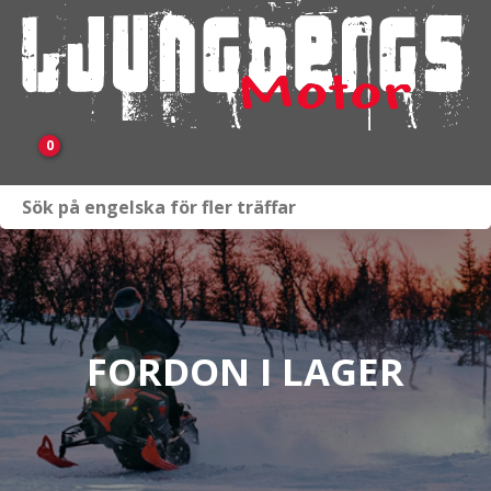
0
Webbutik
Fordon i lager
Verkstad
FORDON I LAGER
KAMPANJ
BRP
Släpvagnar & Skylift