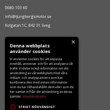
0680-103 60
info@ljungbergsmotor.se
Kolgatan 1C, 842 31 Sveg
ÖPPETTIDER
×
Denna webbplats
Måndag - Fredag 10.00 -17.00
använder cookies
Vi använder cookies för att anpassa
innehåll, annonser och för att analysera vår
LJUNGBERGS MOTOR
trafik. Vi delar också information om din
användning av vår webbplats med våra
Din BRP återförsäljare i Sveg!
reklam- och analyspartners som kan
kombinera den med annan information
som du har tillhandahållit dem eller som de
har samlat in från din användning av deras
tjänster.
Integritetspolicy
STRIKT NÖDVÄNDIGT