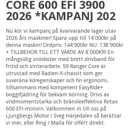
CORE 600 EFI 3900
2026 *KAMPANJ 202
Nu kör vi kampanj på kvarvarande lager utav
2026 års maskiner! Spara upp till 14´000kr på
denna maskin! Ordpris: 144´900kr NU: 138´900kr
+ TILLBEHÖR TILL ETT VÄRDE AV 8´000KR! En
mångsidig snöskoter med brett drivband för
fritid och vinterarbete. 59 Ranger Core är
utrustad med Radien-X-chassit som ger
suveräna köregenskaper och fin ergonomi,
tillsammans med kompetent EasyRide+
boggifjädring för bekväm körning. Drivs av
vridmomentstarka och bränsleeffektiva Rotax
600 EFI-motorn. Välkommen in till oss på
Ljungbergs Motor i Sveg Härjedalen så berättar
vi mer, eller Ring / Maila för offert direkt.