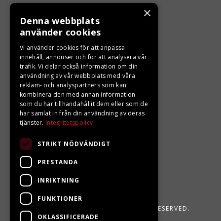
ÖPPETTIDER
×
Denna webbplats
Måndag - Fredag 10.00 -17.00
använder cookies
Vi använder cookies för att anpassa
innehåll, annonser och för att analysera vår
LJUNGBERGS MOTOR
trafik. Vi delar också information om din
användning av vår webbplats med våra
Din BRP återförsäljare i Sveg!
reklam- och analyspartners som kan
kombinera den med annan information
som du har tillhandahållit dem eller som de
har samlat in från din användning av deras
tjänster.
Integritetspolicy
STRIKT NÖDVÄNDIGT
PRESTANDA
INRIKTNING
FUNKTIONER
LJUNGBERGS MOTOR 2026. ALL RIGHTS RESERVED.
OKLASSIFICERADE