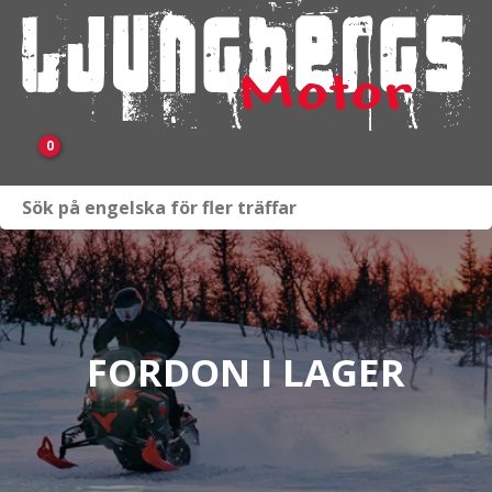
0
Webbutik
Fordon i lager
Verkstad
FORDON I LAGER
KAMPANJ
BRP
Släpvagnar & Skylift