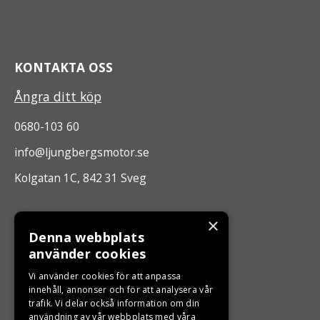
KONTAKTA OSS
Ångra ditt köp
0680-103 60
info@ljungbergsmotor.se
Kolgatan 1C, 842 31 Sveg
ÖPPETTIDER
×
Denna webbplats
Måndag - Fredag 10.00 -17.00
använder cookies
Vi använder cookies för att anpassa
innehåll, annonser och för att analysera vår
LJUNGBERGS MOTOR
trafik. Vi delar också information om din
användning av vår webbplats med våra