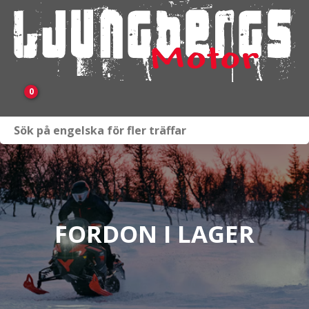
0
Webbutik
Fordon i lager
Verkstad
FORDON I LAGER
KAMPANJ
BRP
Släpvagnar & Skylift