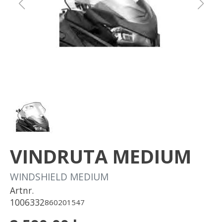
Om oss
Förvaring
Sprängskisser
VINDRUTA MEDIUM
WINDSHIELD MEDIUM
Artnr.
1006332
860201547