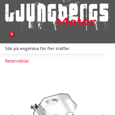
0
Webbutik
Reservdelar
Fordon i lager
Verkstad
KAMPANJ
BRP
Släpvagnar & Skylift