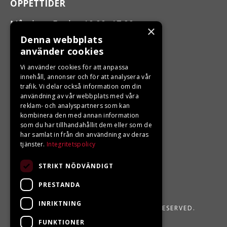
ÖPPETTIDER
Måndag - Fredag 10.00 -17.00
×
Denna webbplats
använder cookies
LJUNGBERGS MOTOR
Vi använder cookies för att anpassa
Din BRP återförsäljare i Sveg!
innehåll, annonser och för att analysera vår
trafik. Vi delar också information om din
användning av vår webbplats med våra
reklam- och analyspartners som kan
kombinera den med annan information
som du har tillhandahållit dem eller som de
har samlat in från din användning av deras
tjänster.
Integritetspolicy
STRIKT NÖDVÄNDIGT
PRESTANDA
INRIKTNING
LJUNGBERGS MOTOR 2026. ALL RIGHTS RESERVED.
FUNKTIONER
POWERED BY EMPORI CMS