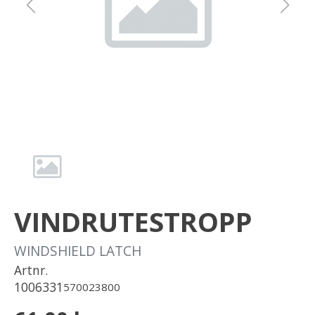
Om oss
Förvaring
Sprängskisser
VINDRUTESTROPP
WINDSHIELD LATCH
Artnr.
1006331
570023800