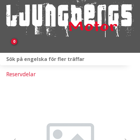
0
Webbutik
Reservdelar
Fordon i lager
Verkstad
KAMPANJ
BRP
Släpvagnar & Skylift