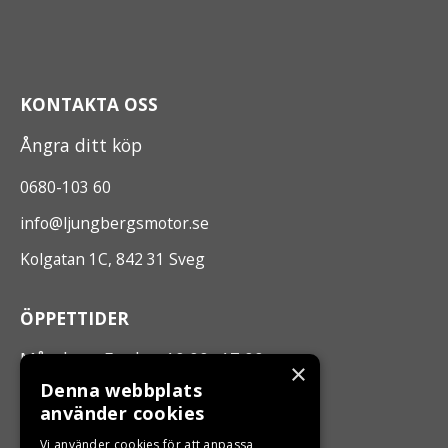
KONTAKTA OSS
Ångra ditt köp
0680-103 60
info@ljungbergsmotor.se
Kolgatan 1C, 842 31 Sveg
ÖPPETTIDER
Måndag - Fredag 10.00 -17.00
×
Denna webbplats
använder cookies
LJUNGBERGS MOTOR
Vi använder cookies för att anpassa