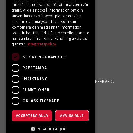
Din BRP återförsäljare i Sveg!
innehåll, annonser och för att analysera vår
trafik. Vi delar också information om din
användning av vår webbplats med våra
reklam- och analyspartners som kan
kombinera den med annan information
som du har tillhandahållit dem eller som de
har samlat in från din användning av deras
tjänster.
Integritetspolicy
STRIKT NÖDVÄNDIGT
PRESTANDA
INRIKTNING
LJUNGBERGS MOTOR 2026. ALL RIGHTS RESERVED.
FUNKTIONER
POWERED BY EMPORI CMS
OKLASSIFICERADE
ACCEPTERA ALLA
AVVISA ALLT
VISA DETALJER