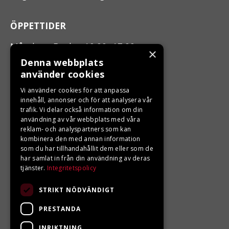
ÖPPETTIDER
Måndag - Fredag 10.00 -17.00
×
Denna webbplats
använder cookies
LJUNGBERGS MOTOR
Vi använder cookies för att anpassa
Din BRP återförsäljare i Sveg!
innehåll, annonser och för att analysera vår
trafik. Vi delar också information om din
användning av vår webbplats med våra
reklam- och analyspartners som kan
kombinera den med annan information
som du har tillhandahållit dem eller som de
har samlat in från din användning av deras
tjänster.
Integritetspolicy
STRIKT NÖDVÄNDIGT
PRESTANDA
INRIKTNING