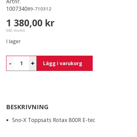
Artnr.
1007340
89-710312
1 380,00 kr
Inkl. moms
I lager
-
+
Lägg i varukorg
BESKRIVNING
Sno-X Toppsats Rotax 800R E-tec