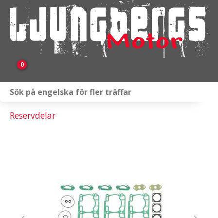
0
Webbutik
Reservdelar
Fordon i lager
Verkstad
KAMPANJ
BRP
Släpvagnar & Skylift