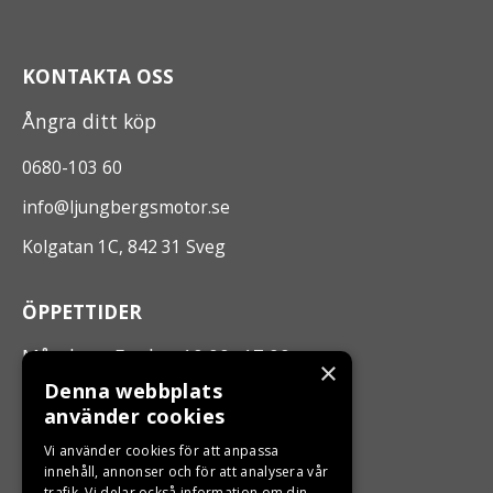
KONTAKTA OSS
Ångra ditt köp
0680-103 60
info@ljungbergsmotor.se
Kolgatan 1C, 842 31 Sveg
ÖPPETTIDER
Måndag - Fredag 10.00 -17.00
×
Denna webbplats
använder cookies
LJUNGBERGS MOTOR
Vi använder cookies för att anpassa
Din BRP återförsäljare i Sveg!
innehåll, annonser och för att analysera vår
trafik. Vi delar också information om din