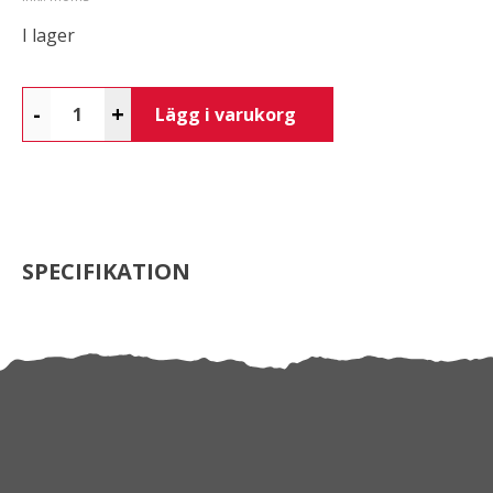
I lager
-
+
Lägg i varukorg
SPECIFIKATION