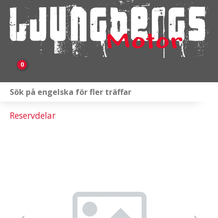
0
Webbutik
Reservdelar
Fordon i lager
Verkstad
KAMPANJ
BRP
Släpvagnar & Skylift