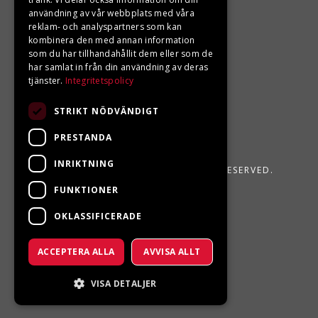
användning av vår webbplats med våra
reklam- och analyspartners som kan
kombinera den med annan information
som du har tillhandahållit dem eller som de
har samlat in från din användning av deras
tjänster.
Integritetspolicy
STRIKT NÖDVÄNDIGT
PRESTANDA
INRIKTNING
LJUNGBERGS MOTOR 2026. ALL RIGHTS RESERVED.
FUNKTIONER
POWERED BY EMPORI CMS
OKLASSIFICERADE
ACCEPTERA ALLA
AVVISA ALLT
VISA DETALJER