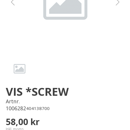
Om oss
Förvaring
Sprängskisser
VIS *SCREW
Artnr.
1006282
404138700
58,00 kr
Inkl. moms