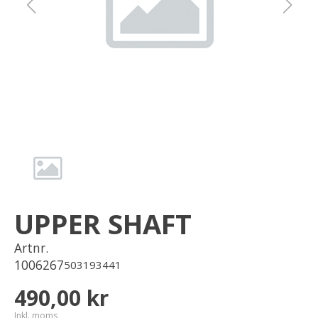
Om oss
Förvaring
Sprängskisser
UPPER SHAFT
Artnr.
1006267
503193441
490,00 kr
Inkl. moms