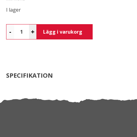
I lager
-
+
Lägg i varukorg
SPECIFIKATION