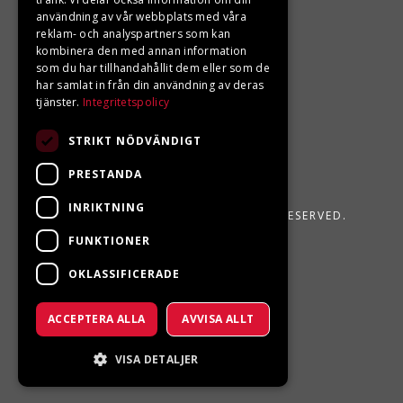
användning av vår webbplats med våra
reklam- och analyspartners som kan
kombinera den med annan information
som du har tillhandahållit dem eller som de
har samlat in från din användning av deras
tjänster.
Integritetspolicy
STRIKT NÖDVÄNDIGT
PRESTANDA
INRIKTNING
LJUNGBERGS MOTOR 2026. ALL RIGHTS RESERVED.
FUNKTIONER
POWERED BY EMPORI CMS
OKLASSIFICERADE
ACCEPTERA ALLA
AVVISA ALLT
VISA DETALJER