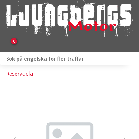
0
Webbutik
Reservdelar
Fordon i lager
Verkstad
KAMPANJ
BRP
Släpvagnar & Skylift