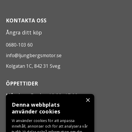
KONTAKTA OSS
Ångra ditt köp
0680-103 60
info@ljungbergsmotor.se
Kolgatan 1C, 842 31 Sveg
ÖPPETTIDER
Måndag - Fredag 10.00 -17.00
×
Denna webbplats
använder cookies
LJUNGBERGS MOTOR
Vi använder cookies för att anpassa
Din BRP återförsäljare i Sveg!
innehåll, annonser och för att analysera vår
trafik. Vi delar också information om din