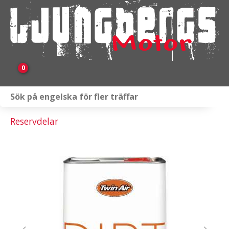
0
Webbutik
Reservdelar
Fordon i lager
Verkstad
KAMPANJ
BRP
Släpvagnar & Skylift