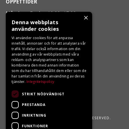
ÖPPETTIDER
Måndag - Fredag 10.00 -17.00
×
Denna webbplats
använder cookies
LJUNGBERGS MOTOR
Vi använder cookies för att anpassa
Din BRP återförsäljare i Sveg!
innehåll, annonser och för att analysera vår
trafik. Vi delar också information om din
användning av vår webbplats med våra
reklam- och analyspartners som kan
kombinera den med annan information
som du har tillhandahållit dem eller som de
har samlat in från din användning av deras
tjänster.
Integritetspolicy
STRIKT NÖDVÄNDIGT
PRESTANDA
INRIKTNING
LJUNGBERGS MOTOR 2026. ALL RIGHTS RESERVED.
FUNKTIONER
POWERED BY EMPORI CMS