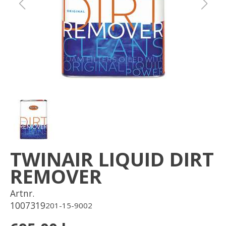
Om oss
Förvaring
Sprängskisser
TWINAIR LIQUID DIRT
REMOVER
Artnr.
1007319
201-15-9002