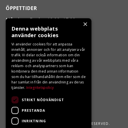
ÖPPETTIDER
Måndag - Fredag 10.00 -17.00
×
Denna webbplats
använder cookies
LJUNGBERGS MOTOR
Vi använder cookies för att anpassa
Din BRP återförsäljare i Sveg!
innehåll, annonser och för att analysera vår
trafik. Vi delar också information om din
användning av vår webbplats med våra
reklam- och analyspartners som kan
kombinera den med annan information
som du har tillhandahållit dem eller som de
har samlat in från din användning av deras
tjänster.
Integritetspolicy
STRIKT NÖDVÄNDIGT
PRESTANDA
INRIKTNING
LJUNGBERGS MOTOR 2026. ALL RIGHTS RESERVED.