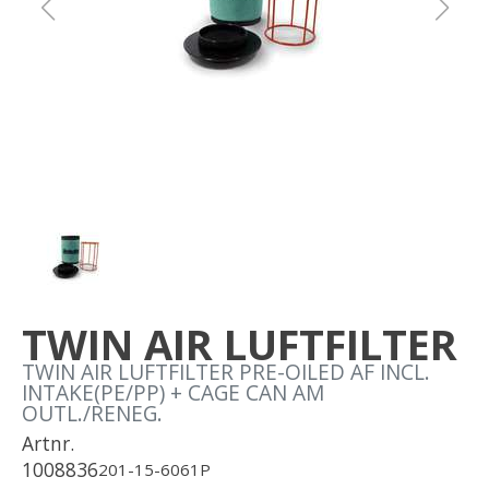
Om oss
Förvaring
Sprängskisser
TWIN AIR LUFTFILTER
TWIN AIR LUFTFILTER PRE-OILED AF INCL.
INTAKE(PE/PP) + CAGE CAN AM
OUTL./RENEG.
Artnr.
1008836
201-15-6061P