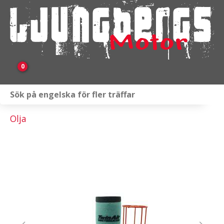
0
Webbutik
Olja
Fordon i lager
Verkstad
KAMPANJ
BRP
Släpvagnar & Skylift