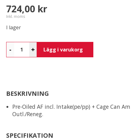
724,00 kr
Inkl. moms
I lager
-
+
Lägg i varukorg
BESKRIVNING
Pre-Oiled AF incl. Intake(pe/pp) + Cage Can Am
Outl./Reneg.
SPECIFIKATION