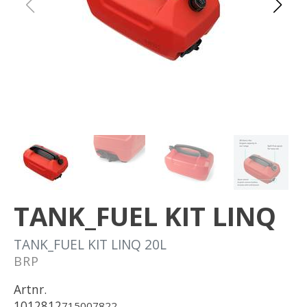
Om oss
Förvaring
Sprängskisser
TANK_FUEL KIT LINQ
TANK_FUEL KIT LINQ 20L
BRP
Artnr.
1012812
715007822