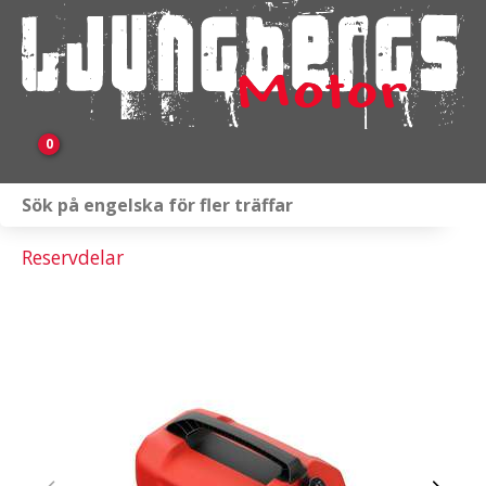
0
Webbutik
Reservdelar
Fordon i lager
Verkstad
KAMPANJ
BRP
Släpvagnar & Skylift