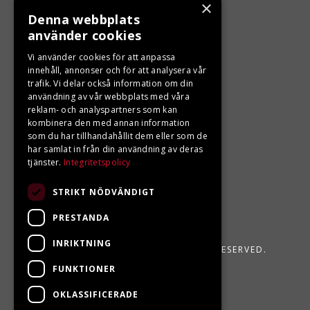
×
Denna webbplats
använder cookies
LJUNGBERGS MOTOR
Vi använder cookies för att anpassa
Din BRP återförsäljare i Sveg!
innehåll, annonser och för att analysera vår
trafik. Vi delar också information om din
användning av vår webbplats med våra
reklam- och analyspartners som kan
kombinera den med annan information
som du har tillhandahållit dem eller som de
har samlat in från din användning av deras
tjänster.
Integritetspolicy
STRIKT NÖDVÄNDIGT
PRESTANDA
INRIKTNING
LJUNGBERGS MOTOR 2026. ALL RIGHTS RESERVED.
FUNKTIONER
POWERED BY EMPORI CMS
OKLASSIFICERADE