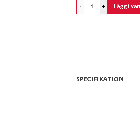
-
+
Lägg i va
SPECIFIKATION