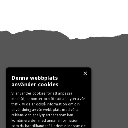
×
Denna webbplats
KONTAKTA OSS
använder cookies
Ångra ditt köp
Vi använder cookies för att anpassa
innehåll, annonser och för att analysera vår
trafik. Vi delar också information om din
0680-103 60
användning av vår webbplats med våra
reklam- och analyspartners som kan
info@ljungbergsmotor.se
kombinera den med annan information
Kolgatan 1C, 842 31 Sveg
som du har tillhandahållit dem eller som de