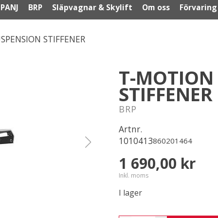
PANJ
BRP
Släpvagnar & Skylift
Om oss
Förvaring
SPENSION STIFFENER
T-MOTION
STIFFENER
BRP
Artnr.
1010413
860201464
1 690,00 kr
Inkl. moms
I lager