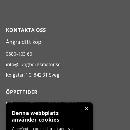
KONTAKTA OSS
Ångra ditt köp
0680-103 60
info@ljungbergsmotor.se
Kolgatan 1C, 842 31 Sveg
ÖPPETTIDER
Måndag - Fredag 10.00 -17.00
×
Denna webbplats
använder cookies
LJUNGBERGS MOTOR
Vi använder cookies för att anpassa