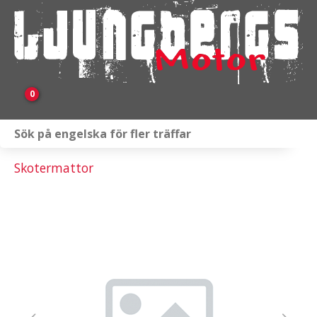
0
Webbutik
Skotermattor
Fordon i lager
Verkstad
KAMPANJ
BRP
Släpvagnar & Skylift