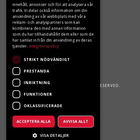
Din BRP återförsäljare i Sveg!
innehåll, annonser och för att analysera vår
trafik. Vi delar också information om din
användning av vår webbplats med våra
reklam- och analyspartners som kan
kombinera den med annan information
som du har tillhandahållit dem eller som de
har samlat in från din användning av deras
tjänster.
Integritetspolicy
STRIKT NÖDVÄNDIGT
PRESTANDA
INRIKTNING
LJUNGBERGS MOTOR 2026. ALL RIGHTS RESERVED.
FUNKTIONER
POWERED BY EMPORI CMS
OKLASSIFICERADE
ACCEPTERA ALLA
AVVISA ALLT
VISA DETALJER