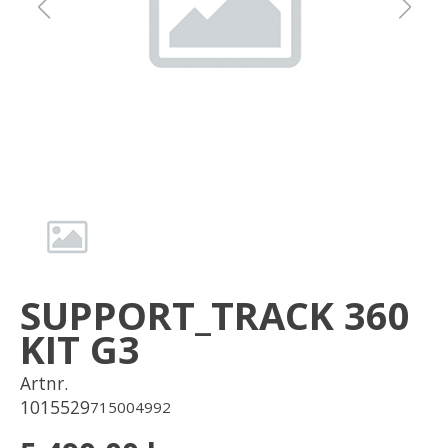
Om oss
Förvaring
Sprängskisser
SUPPORT_TRACK 360
KIT G3
Artnr.
1015529
715004992