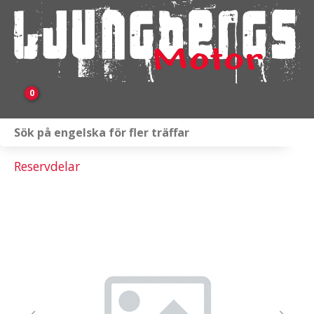
0
Webbutik
Reservdelar
Fordon i lager
Verkstad
KAMPANJ
BRP
Släpvagnar & Skylift