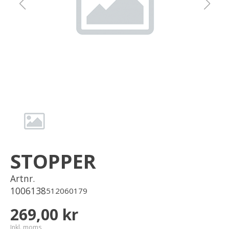
Om oss
Förvaring
Sprängskisser
STOPPER
Artnr.
1006138
512060179
269,00 kr
Inkl. moms