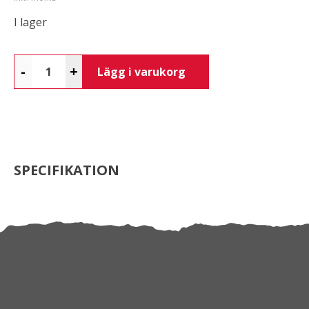
I lager
-
+
Lägg i varukorg
SPECIFIKATION