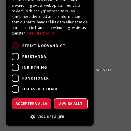
användning av vår webbplats med våra
reklam- och analyspartners som kan
kombinera den med annan information
som du har tillhandahållit dem eller som de
har samlat in från din användning av deras
tjänster.
Integritetspolicy
STRIKT NÖDVÄNDIGT
PRESTANDA
INRIKTNING
LJUNGBERGS MOTOR 2026. ALL RIGHTS RESERVED.
FUNKTIONER
POWERED BY EMPORI CMS
OKLASSIFICERADE
ACCEPTERA ALLA
AVVISA ALLT
VISA DETALJER