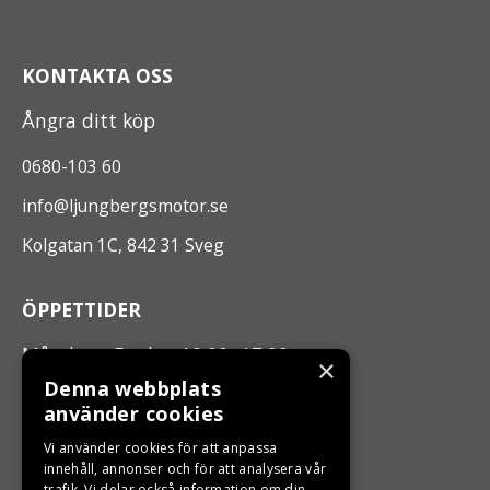
KONTAKTA OSS
Ångra ditt köp
0680-103 60
info@ljungbergsmotor.se
Kolgatan 1C, 842 31 Sveg
ÖPPETTIDER
Måndag - Fredag 10.00 -17.00
×
Denna webbplats
använder cookies
LJUNGBERGS MOTOR
Vi använder cookies för att anpassa
Din BRP återförsäljare i Sveg!
innehåll, annonser och för att analysera vår
trafik. Vi delar också information om din