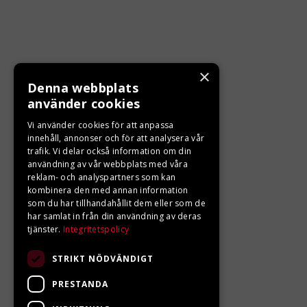
×
Denna webbplats
KONTAKTA OSS
använder cookies
Ångra ditt köp
Vi använder cookies för att anpassa
innehåll, annonser och för att analysera vår
trafik. Vi delar också information om din
0680-103 60
användning av vår webbplats med våra
reklam- och analyspartners som kan
info@ljungbergsmotor.se
kombinera den med annan information
Kolgatan 1C, 842 31 Sveg
som du har tillhandahållit dem eller som de
har samlat in från din användning av deras
tjänster.
Integritetspolicy
STRIKT NÖDVÄNDIGT
PRESTANDA