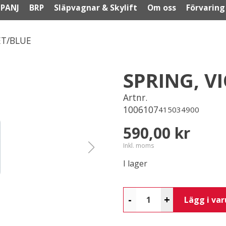
PANJ
BRP
Släpvagnar & Skylift
Om oss
Förvaring
ET/BLUE
SPRING, V
Artnr.
1006107
415034900
590,00 kr
Inkl. moms
I lager
-
+
Lägg i va