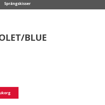
Sprängskisser
IOLET/BLUE
rukorg