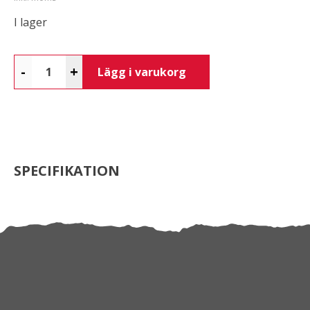
I lager
-
+
Lägg i varukorg
SPECIFIKATION