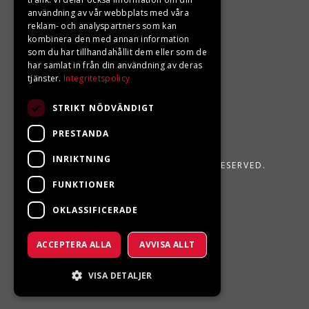
användning av vår webbplats med våra
reklam- och analyspartners som kan
kombinera den med annan information
som du har tillhandahållit dem eller som de
har samlat in från din användning av deras
tjänster.
Integritetspolicy
STRIKT NÖDVÄNDIGT
PRESTANDA
INRIKTNING
LJUNGBERGS MOTOR 2026. ALL RIGHTS RESERVED.
FUNKTIONER
POWERED BY EMPORI CMS
OKLASSIFICERADE
ACCEPTERA ALLA
AVVISA ALLT
VISA DETALJER