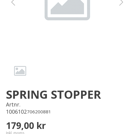
Om oss
Förvaring
Sprängskisser
SPRING STOPPER
Artnr.
1006102
706200881
179,00 kr
Inkl. moms