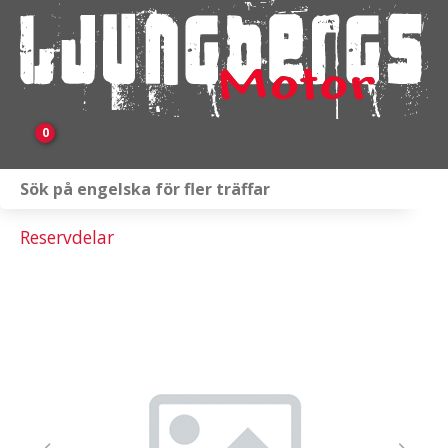
0
Webbutik
Reservdelar
Fordon i lager
Verkstad
KAMPANJ
BRP
Släpvagnar & Skylift