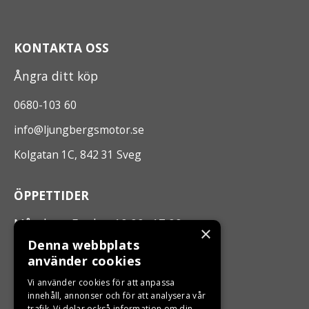
KONTAKTA OSS
Ångra ditt köp
0680-103 60
info@ljungbergsmotor.se
Kolgatan 1C, 842 31 Sveg
ÖPPETTIDER
Måndag - Fredag 10.00 -17.00
×
Denna webbplats
använder cookies
LJUNGBERGS MOTOR
Vi använder cookies för att anpassa
Din BRP återförsäljare i Sveg!
innehåll, annonser och för att analysera vår
trafik. Vi delar också information om din