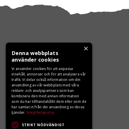
×
Denna webbplats
KONTAKTA OSS
använder cookies
Ångra ditt köp
Vi använder cookies för att anpassa
innehåll, annonser och för att analysera vår
trafik. Vi delar också information om din
0680-103 60
användning av vår webbplats med våra
reklam- och analyspartners som kan
info@ljungbergsmotor.se
kombinera den med annan information
Kolgatan 1C, 842 31 Sveg
som du har tillhandahållit dem eller som de
har samlat in från din användning av deras
tjänster.
Integritetspolicy
STRIKT NÖDVÄNDIGT