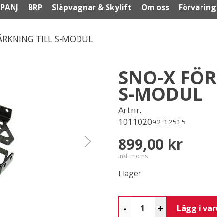
PANJ
BRP
Släpvagnar & Skylift
Om oss
Förvaring
ÄRKNING TILL S-MODUL
SNO-X FÖR
S-MODUL
Artnr.
1011020
92-12515
899,00 kr
Inkl. moms
I lager
-
+
Lägg i va