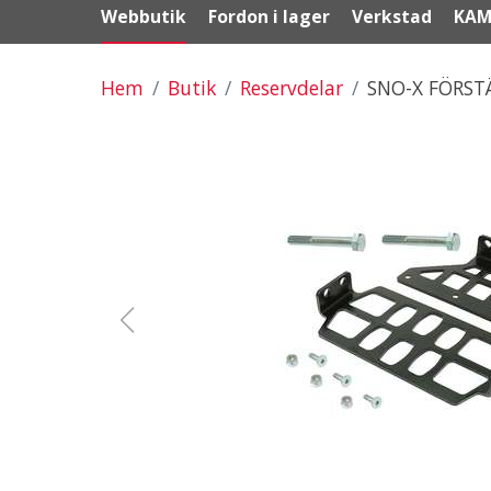
Webbutik
Fordon i lager
Verkstad
KAM
Hem
Butik
Reservdelar
SNO-X FÖRST