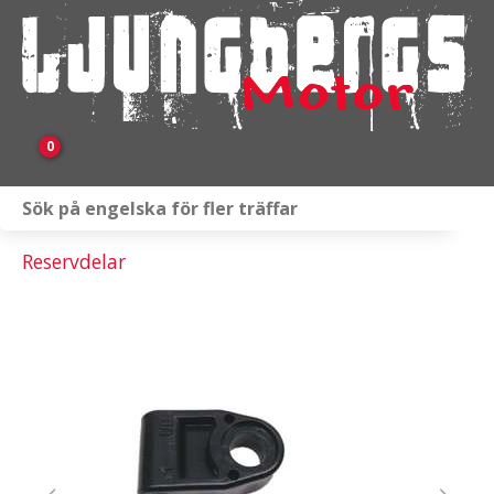
0
Webbutik
Reservdelar
Fordon i lager
Verkstad
KAMPANJ
BRP
Släpvagnar & Skylift