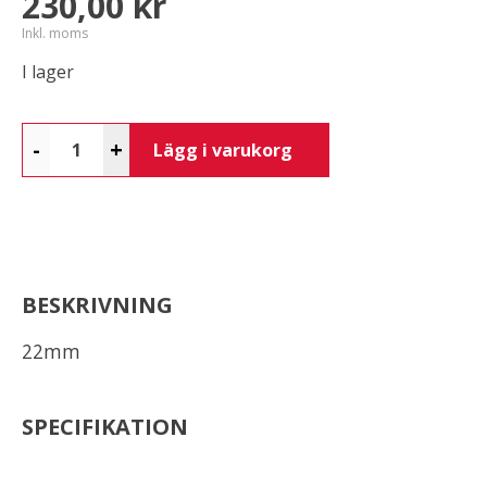
230,00 kr
Inkl. moms
I lager
-
+
Lägg i varukorg
BESKRIVNING
22mm
SPECIFIKATION