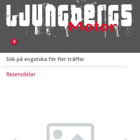
0
Webbutik
Reservdelar
Fordon i lager
Verkstad
KAMPANJ
BRP
Släpvagnar & Skylift