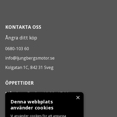
KONTAKTA OSS
Ångra ditt köp
0680-103 60
info@ljungbergsmotor.se
Kolgatan 1C, 842 31 Sveg
ÖPPETTIDER
Måndag - Fredag 10.00 -17.00
×
Denna webbplats
använder cookies
LJUNGBERGS MOTOR
Vi använder cookies för att anpassa