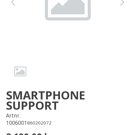
Om oss
Förvaring
Sprängskisser
SMARTPHONE
SUPPORT
Artnr.
1006001
860202072