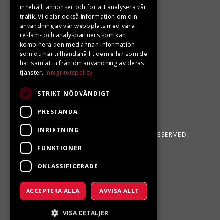
Din BRP återförsäljare i Sveg!
innehåll, annonser och för att analysera vår
trafik. Vi delar också information om din
användning av vår webbplats med våra
reklam- och analyspartners som kan
kombinera den med annan information
som du har tillhandahållit dem eller som de
har samlat in från din användning av deras
tjänster.
Integritetspolicy
STRIKT NÖDVÄNDIGT
PRESTANDA
INRIKTNING
LJUNGBERGS MOTOR 2026. ALL RIGHTS RESERVED.
FUNKTIONER
POWERED BY EMPORI CMS
OKLASSIFICERADE
ACCEPTERA ALLA
AVVISA ALLT
VISA DETALJER