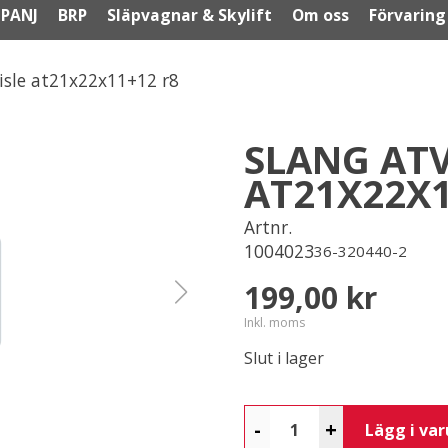
PANJ
BRP
Släpvagnar & Skylift
Om oss
Förvaring
lisle at21x22x11+12 r8
SLANG ATV
AT21X22X1
Artnr.
1004023
36-320440-2
199,00 kr
Inkl. moms
Slut i lager
-
+
Lägg i va