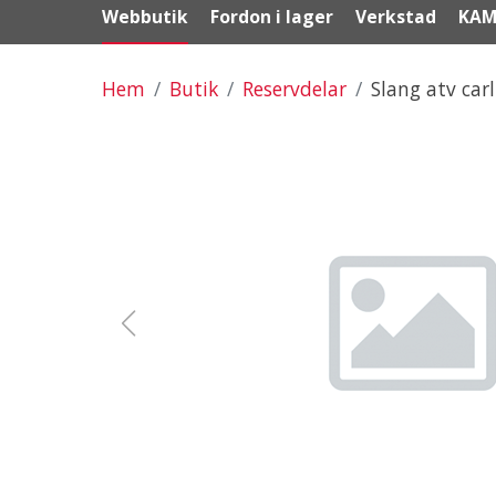
Webbutik
Fordon i lager
Verkstad
KAM
Hem
Butik
Reservdelar
Slang atv car