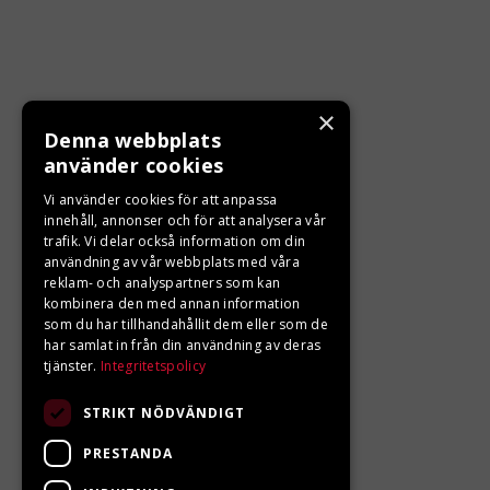
×
Denna webbplats
KONTAKTA OSS
använder cookies
Ångra ditt köp
Vi använder cookies för att anpassa
innehåll, annonser och för att analysera vår
trafik. Vi delar också information om din
0680-103 60
användning av vår webbplats med våra
reklam- och analyspartners som kan
info@ljungbergsmotor.se
kombinera den med annan information
Kolgatan 1C, 842 31 Sveg
som du har tillhandahållit dem eller som de
har samlat in från din användning av deras
tjänster.
Integritetspolicy
STRIKT NÖDVÄNDIGT
PRESTANDA