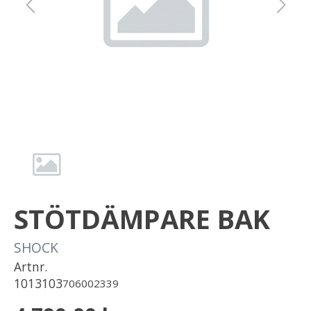
Om oss
Förvaring
Sprängskisser
STÖTDÄMPARE BAK
SHOCK
Artnr.
1013103
706002339