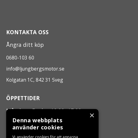
KONTAKTA OSS
Ångra ditt köp
0680-103 60
info@ljungbergsmotor.se
Kolgatan 1C, 842 31 Sveg
ÖPPETTIDER
Måndag - Fredag 10.00 -17.00
×
Denna webbplats
använder cookies
LJUNGBERGS MOTOR
Vi använder cookies för att anpassa