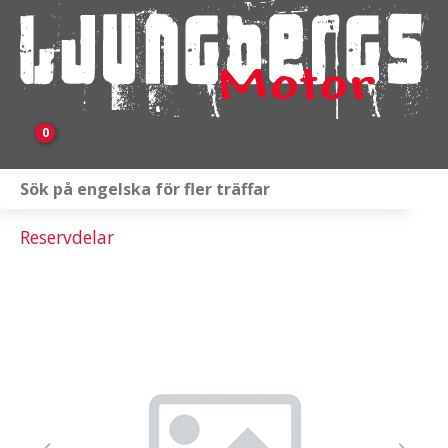
0
Webbutik
Reservdelar
Fordon i lager
Verkstad
KAMPANJ
BRP
Släpvagnar & Skylift