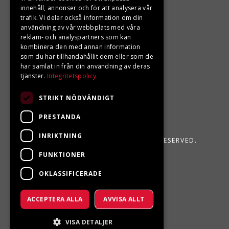
Din BRP återförsäljare i Sveg!
innehåll, annonser och för att analysera vår
trafik. Vi delar också information om din
användning av vår webbplats med våra
reklam- och analyspartners som kan
kombinera den med annan information
som du har tillhandahållit dem eller som de
har samlat in från din användning av deras
tjänster.
Integritetspolicy
STRIKT NÖDVÄNDIGT
PRESTANDA
INRIKTNING
LJUNGBERGS MOTOR 2026. ALL RIGHTS RESERVED.
FUNKTIONER
POWERED BY EMPORI CMS
OKLASSIFICERADE
ACCEPTERA ALLA
AVVISA ALLT
VISA DETALJER