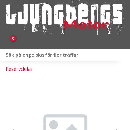
0
Webbutik
Reservdelar
Fordon i lager
Verkstad
KAMPANJ
BRP
Släpvagnar & Skylift