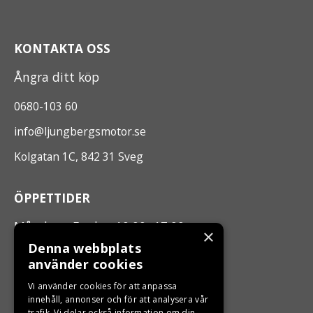
KONTAKTA OSS
Ångra ditt köp
0680-103 60
info@ljungbergsmotor.se
Kolgatan 1C, 842 31 Sveg
ÖPPETTIDER
Måndag - Fredag 10.00 -17.00
×
Denna webbplats
använder cookies
LJUNGBERGS MOTOR
Vi använder cookies för att anpassa
Din BRP återförsäljare i Sveg!
innehåll, annonser och för att analysera vår
trafik. Vi delar också information om din