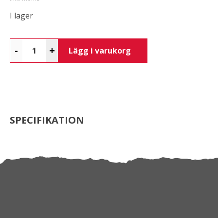
I lager
-
+
Lägg i varukorg
SPECIFIKATION