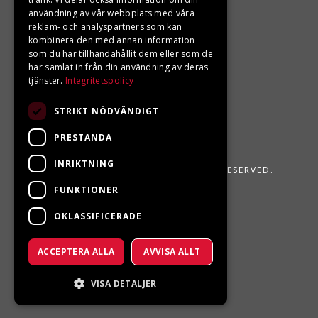
användning av vår webbplats med våra
reklam- och analyspartners som kan
kombinera den med annan information
som du har tillhandahållit dem eller som de
har samlat in från din användning av deras
tjänster.
Integritetspolicy
STRIKT NÖDVÄNDIGT
PRESTANDA
INRIKTNING
LJUNGBERGS MOTOR 2026. ALL RIGHTS RESERVED.
FUNKTIONER
POWERED BY EMPORI CMS
OKLASSIFICERADE
ACCEPTERA ALLA
AVVISA ALLT
VISA DETALJER