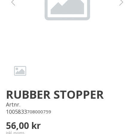
Om oss
Förvaring
Sprängskisser
RUBBER STOPPER
Artnr.
1005833
708000759
56,00 kr
Inkl. moms