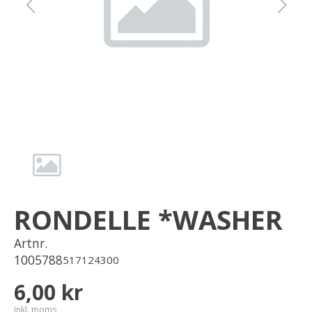
Om oss
Förvaring
Sprängskisser
RONDELLE *WASHER
Artnr.
1005788
517124300
6,00 kr
Inkl. moms