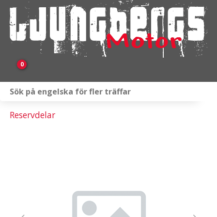
0
Webbutik
Reservdelar
Fordon i lager
Verkstad
KAMPANJ
BRP
Släpvagnar & Skylift