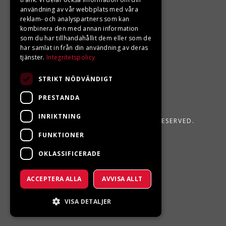
användning av vår webbplats med våra
reklam- och analyspartners som kan
kombinera den med annan information
som du har tillhandahållit dem eller som de
har samlat in från din användning av deras
tjänster.
Integritetspolicy
STRIKT NÖDVÄNDIGT
PRESTANDA
INRIKTNING
LJUNGBERGS MOTOR 2026. ALL RIGHTS RESERVED.
FUNKTIONER
POWERED BY EMPORI CMS
OKLASSIFICERADE
ACCEPTERA ALLA
AVVISA ALLT
VISA DETALJER