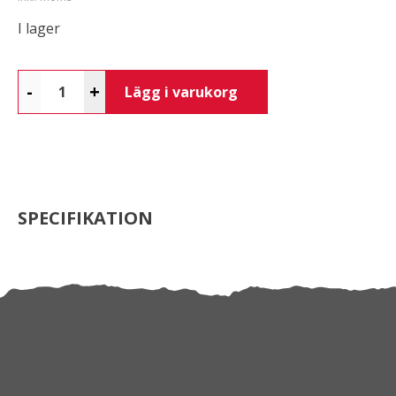
I lager
-
+
Lägg i varukorg
SPECIFIKATION