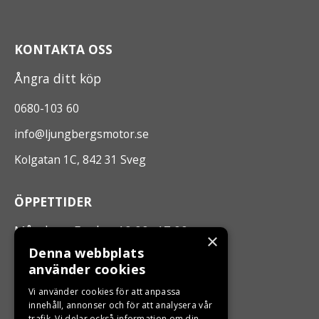
KONTAKTA OSS
Ångra ditt köp
0680-103 60
info@ljungbergsmotor.se
Kolgatan 1C, 842 31 Sveg
ÖPPETTIDER
Måndag - Fredag 10.00 -17.00
×
Denna webbplats
använder cookies
LJUNGBERGS MOTOR
Vi använder cookies för att anpassa
Din BRP återförsäljare i Sveg!
innehåll, annonser och för att analysera vår
trafik. Vi delar också information om din