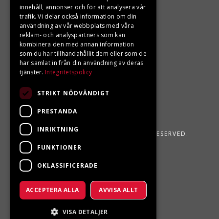
Din BRP återförsäljare i Sveg!
innehåll, annonser och för att analysera vår
trafik. Vi delar också information om din
användning av vår webbplats med våra
reklam- och analyspartners som kan
kombinera den med annan information
som du har tillhandahållit dem eller som de
har samlat in från din användning av deras
tjänster.
Integritetspolicy
STRIKT NÖDVÄNDIGT
PRESTANDA
INRIKTNING
LJUNGBERGS MOTOR 2026. ALL RIGHTS RESERVED.
FUNKTIONER
POWERED BY EMPORI CMS
OKLASSIFICERADE
ACCEPTERA ALLA
AVVISA ALLT
VISA DETALJER