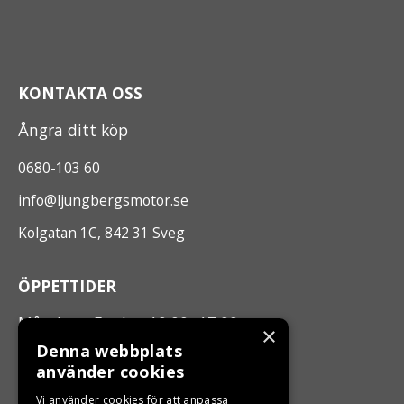
KONTAKTA OSS
Ångra ditt köp
0680-103 60
info@ljungbergsmotor.se
Kolgatan 1C, 842 31 Sveg
ÖPPETTIDER
Måndag - Fredag 10.00 -17.00
×
Denna webbplats
använder cookies
LJUNGBERGS MOTOR
Vi använder cookies för att anpassa