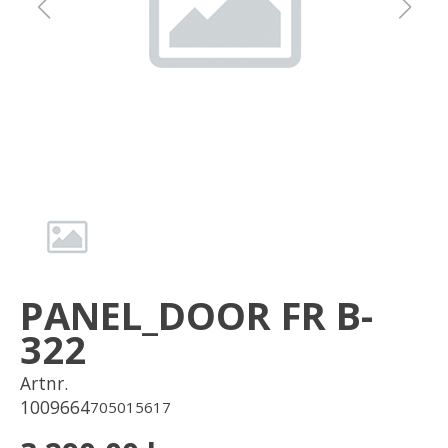
Om oss
Förvaring
Sprängskisser
PANEL_DOOR FR B-
322
Artnr.
1009664
705015617