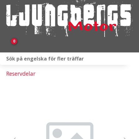
0
Webbutik
Reservdelar
Fordon i lager
Verkstad
KAMPANJ
BRP
Släpvagnar & Skylift