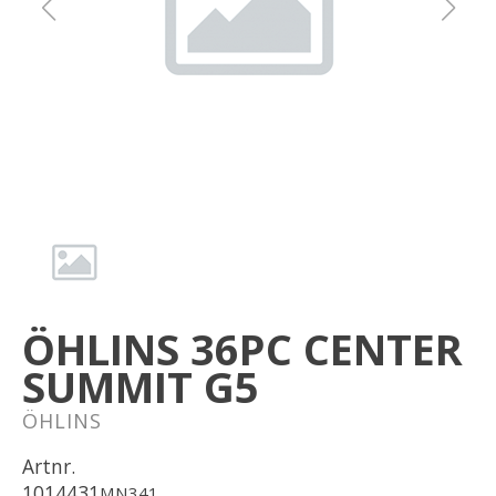
Om oss
Förvaring
Sprängskisser
ÖHLINS 36PC CENTER
SUMMIT G5
ÖHLINS
Artnr.
1014431
MN341