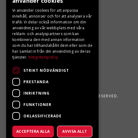
använder cookies
LJUNGBERGS MOTOR
Vi använder cookies för att anpassa
Din BRP återförsäljare i Sveg!
innehåll, annonser och för att analysera vår
trafik. Vi delar också information om din
användning av vår webbplats med våra
reklam- och analyspartners som kan
kombinera den med annan information
som du har tillhandahållit dem eller som de
har samlat in från din användning av deras
tjänster.
Integritetspolicy
STRIKT NÖDVÄNDIGT
PRESTANDA
INRIKTNING
LJUNGBERGS MOTOR 2026. ALL RIGHTS RESERVED.
FUNKTIONER
POWERED BY EMPORI CMS
OKLASSIFICERADE
ACCEPTERA ALLA
AVVISA ALLT