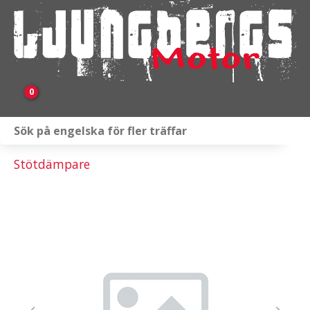
0
Webbutik
Stötdämpare
Fordon i lager
Verkstad
KAMPANJ
BRP
Släpvagnar & Skylift