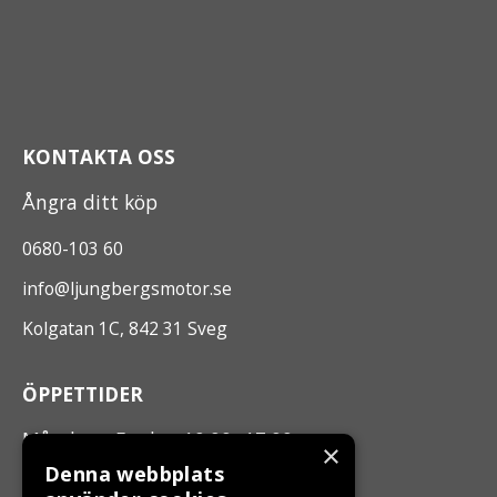
KONTAKTA OSS
Ångra ditt köp
0680-103 60
info@ljungbergsmotor.se
Kolgatan 1C, 842 31 Sveg
ÖPPETTIDER
Måndag - Fredag 10.00 -17.00
×
Denna webbplats