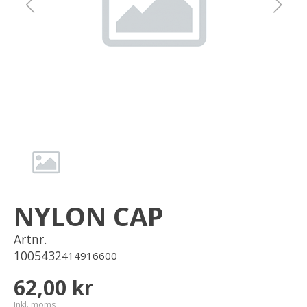
Om oss
Förvaring
Sprängskisser
NYLON CAP
Artnr.
1005432
414916600
62,00 kr
Inkl. moms