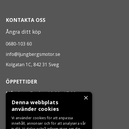
KONTAKTA OSS
Ångra ditt köp
0680-103 60
info@ljungbergsmotor.se
Kolgatan 1C, 842 31 Sveg
ÖPPETTIDER
Måndag - Fredag 10.00 -17.00
×
Denna webbplats
använder cookies
LJUNGBERGS MOTOR
Vi använder cookies för att anpassa
Din BRP återförsäljare i Sveg!
innehåll, annonser och för att analysera vår
trafik. Vi delar också information om din