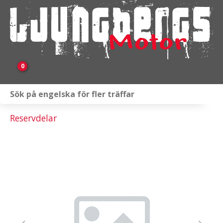
0
Webbutik
Reservdelar
Fordon i lager
Verkstad
KAMPANJ
BRP
Släpvagnar & Skylift