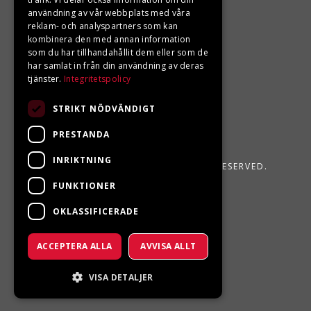
användning av vår webbplats med våra
reklam- och analyspartners som kan
kombinera den med annan information
som du har tillhandahållit dem eller som de
har samlat in från din användning av deras
tjänster.
Integritetspolicy
STRIKT NÖDVÄNDIGT
PRESTANDA
INRIKTNING
LJUNGBERGS MOTOR 2026. ALL RIGHTS RESERVED.
FUNKTIONER
POWERED BY EMPORI CMS
OKLASSIFICERADE
ACCEPTERA ALLA
AVVISA ALLT
VISA DETALJER