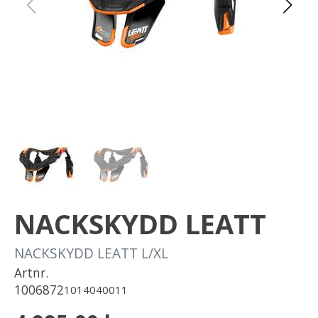
Om oss
Förvaring
Sprängskisser
NACKSKYDD LEATT
NACKSKYDD LEATT L/XL
Artnr.
1006872
1014040011