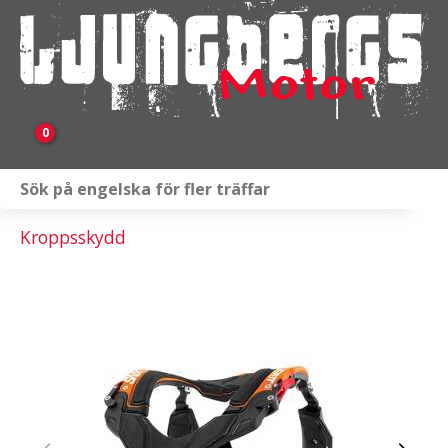
0
Webbutik
Kroppsskydd
Fordon i lager
Verkstad
KAMPANJ
BRP
Släpvagnar & Skylift