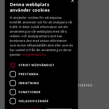
×
Denna webbplats
använder cookies
LJUNGBERGS MOTOR
Vi använder cookies för att anpassa
Din BRP återförsäljare i Sveg!
innehåll, annonser och för att analysera vår
trafik. Vi delar också information om din
användning av vår webbplats med våra
reklam- och analyspartners som kan
kombinera den med annan information
som du har tillhandahållit dem eller som de
har samlat in från din användning av deras
tjänster.
Integritetspolicy
STRIKT NÖDVÄNDIGT
PRESTANDA
INRIKTNING
LJUNGBERGS MOTOR 2026. ALL RIGHTS RESERVED.
FUNKTIONER
POWERED BY EMPORI CMS
OKLASSIFICERADE