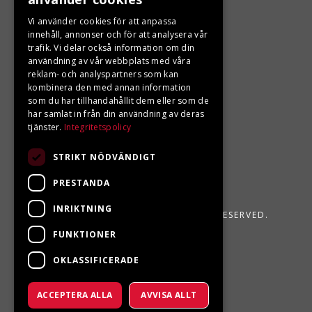
LJUNGBERGS MOTOR
Vi använder cookies för att anpassa
Din BRP återförsäljare i Sveg!
innehåll, annonser och för att analysera vår
trafik. Vi delar också information om din
användning av vår webbplats med våra
reklam- och analyspartners som kan
kombinera den med annan information
som du har tillhandahållit dem eller som de
har samlat in från din användning av deras
tjänster.
Integritetspolicy
STRIKT NÖDVÄNDIGT
PRESTANDA
INRIKTNING
LJUNGBERGS MOTOR 2026. ALL RIGHTS RESERVED.
FUNKTIONER
POWERED BY EMPORI CMS
OKLASSIFICERADE
ACCEPTERA ALLA
AVVISA ALLT