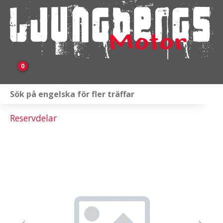
0
Webbutik
Reservdelar
Fordon i lager
Verkstad
KAMPANJ
BRP
Släpvagnar & Skylift