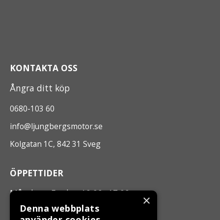
KONTAKTA OSS
Ångra ditt köp
0680-103 60
info@ljungbergsmotor.se
Kolgatan 1C, 842 31 Sveg
ÖPPETTIDER
Måndag - Fredag 10.00 -17.00
×
Denna webbplats
använder cookies