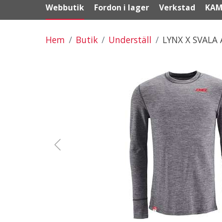
Webbutik
Fordon i lager
Verkstad
KAM
Hem
Butik
Underställ
LYNX X SVALA 