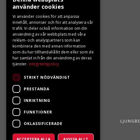
KONTAKTA OSS
använder cookies
Ångra ditt köp
Vi använder cookies för att anpassa
innehåll, annonser och för att analysera vår
trafik. Vi delar också information om din
0680-103 60
användning av vår webbplats med våra
reklam- och analyspartners som kan
info@ljungbergsmotor.se
kombinera den med annan information
Kolgatan 1C, 842 31 Sveg
som du har tillhandahållit dem eller som de
har samlat in från din användning av deras
tjänster.
Integritetspolicy
STRIKT NÖDVÄNDIGT
PRESTANDA
INRIKTNING
FUNKTIONER
LJUNGBE
OKLASSIFICERADE
ACCEPTERA ALLA
AVVISA ALLT