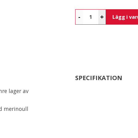
-
+
Lägg i va
SPECIFIKATION
nre lager av
d merinoull