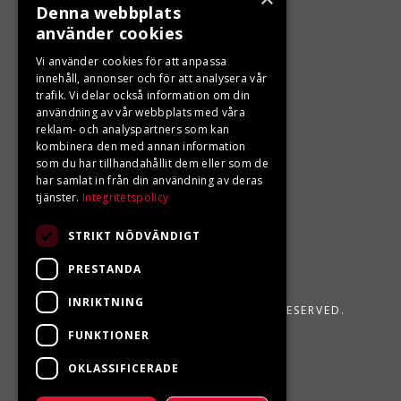
Denna webbplats
använder cookies
LJUNGBERGS MOTOR
Vi använder cookies för att anpassa
Din BRP återförsäljare i Sveg!
innehåll, annonser och för att analysera vår
trafik. Vi delar också information om din
användning av vår webbplats med våra
reklam- och analyspartners som kan
kombinera den med annan information
som du har tillhandahållit dem eller som de
har samlat in från din användning av deras
tjänster.
Integritetspolicy
STRIKT NÖDVÄNDIGT
PRESTANDA
INRIKTNING
LJUNGBERGS MOTOR 2026. ALL RIGHTS RESERVED.
FUNKTIONER
POWERED BY EMPORI CMS
OKLASSIFICERADE