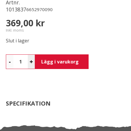
Artnr.
1013837
6652970090
369,00 kr
Inkl. moms
Slut i lager
-
+
Lägg i varukorg
SPECIFIKATION