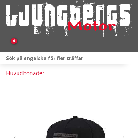
0
Webbutik
Huvudbonader
Fordon i lager
Verkstad
KAMPANJ
BRP
Släpvagnar & Skylift