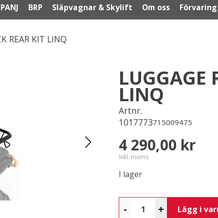
PANJ
BRP
Släpvagnar & Skylift
Om oss
Förvaring
K REAR KIT LINQ
LUGGAGE R
LINQ
Artnr.
1017773
715009475
4 290,00 kr
Inkl. moms
I lager
-
+
Lägg i va