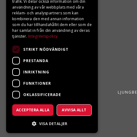
trafik. Vi delar också information om din
0680-103 60
användning av vår webbplats med våra
reklam- och analyspartners som kan
info@ljungbergsmotor.se
kombinera den med annan information
Kolgatan 1C, 842 31 Sveg
som du har tillhandahållit dem eller som de
har samlat in från din användning av deras
tjänster.
Integritetspolicy
STRIKT NÖDVÄNDIGT
PRESTANDA
INRIKTNING
FUNKTIONER
LJUNGBE
OKLASSIFICERADE
ACCEPTERA ALLA
AVVISA ALLT
VISA DETALJER