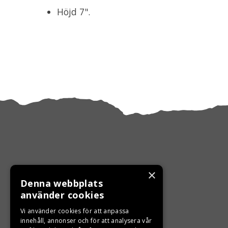
Höjd 7".
×
Denna webbplats
KONTAKTA OSS
använder cookies
Ångra ditt köp
Vi använder cookies för att anpassa
innehåll, annonser och för att analysera vår