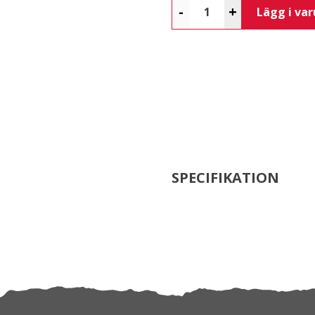
-
+
Lägg i va
SPECIFIKATION