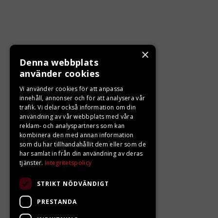
×
Denna webbplats
KONTAKTA OSS
använder cookies
Ångra ditt köp
Vi använder cookies för att anpassa
innehåll, annonser och för att analysera vår
trafik. Vi delar också information om din
0680-103 60
användning av vår webbplats med våra
reklam- och analyspartners som kan
info@ljungbergsmotor.se
kombinera den med annan information
Kolgatan 1C, 842 31 Sveg
som du har tillhandahållit dem eller som de
har samlat in från din användning av deras
tjänster.
Integritetspolicy
STRIKT NÖDVÄNDIGT
PRESTANDA