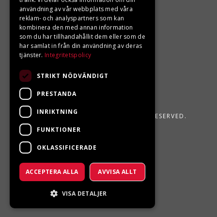
användning av vår webbplats med våra
reklam- och analyspartners som kan
kombinera den med annan information
som du har tillhandahållit dem eller som de
har samlat in från din användning av deras
tjänster.
Integritetspolicy
STRIKT NÖDVÄNDIGT
PRESTANDA
INRIKTNING
LJUNGBERGS MOTOR 2026. ALL RIGHTS RESERVED.
FUNKTIONER
POWERED BY EMPORI CMS
OKLASSIFICERADE
ACCEPTERA ALLA
AVVISA ALLT
VISA DETALJER