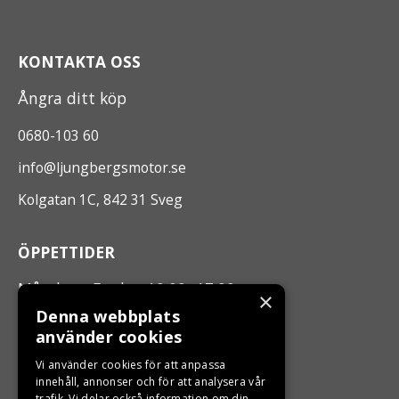
KONTAKTA OSS
Ångra ditt köp
0680-103 60
info@ljungbergsmotor.se
Kolgatan 1C, 842 31 Sveg
ÖPPETTIDER
Måndag - Fredag 10.00 -17.00
×
Denna webbplats
använder cookies
LJUNGBERGS MOTOR
Vi använder cookies för att anpassa
Din BRP återförsäljare i Sveg!
innehåll, annonser och för att analysera vår
trafik. Vi delar också information om din