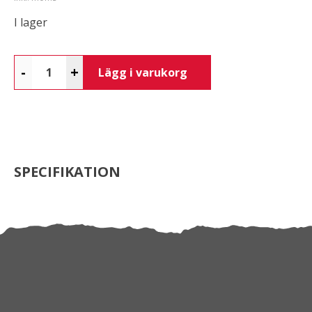
I lager
-
+
Lägg i varukorg
SPECIFIKATION