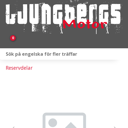
0
Webbutik
Reservdelar
Fordon i lager
Verkstad
KAMPANJ
BRP
Släpvagnar & Skylift