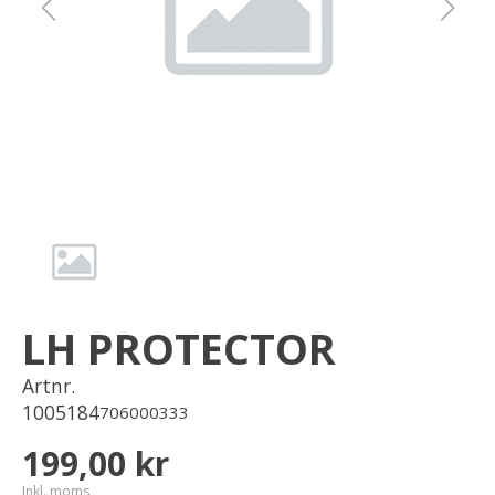
Om oss
Förvaring
Sprängskisser
LH PROTECTOR
Artnr.
1005184
706000333
199,00 kr
Inkl. moms