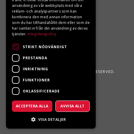
användning av vår webbplats med våra
reklam- och analyspartners som kan
kombinera den med annan information
som du har tillhandahållit dem eller som de
har samlat in från din användning av deras
tjänster.
Integritetspolicy
STRIKT NÖDVÄNDIGT
PRESTANDA
INRIKTNING
LJUNGBERGS MOTOR 2026. ALL RIGHTS RESERVED.
FUNKTIONER
POWERED BY EMPORI CMS
OKLASSIFICERADE
ACCEPTERA ALLA
AVVISA ALLT
VISA DETALJER