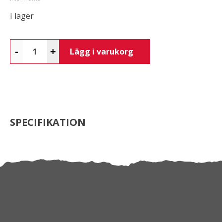
I lager
-
+
Lägg i varukorg
SPECIFIKATION