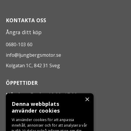
KONTAKTA OSS
Ångra ditt köp
0680-103 60
info@ljungbergsmotor.se
Kolgatan 1C, 842 31 Sveg
ÖPPETTIDER
Måndag - Fredag 10.00 -17.00
×
Denna webbplats
använder cookies
LJUNGBERGS MOTOR
Vi använder cookies för att anpassa
Din BRP återförsäljare i Sveg!
innehåll, annonser och för att analysera vår
trafik. Vi delar också information om din