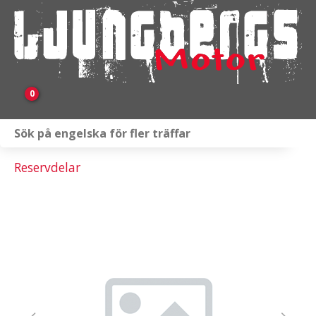
0
Webbutik
Reservdelar
Fordon i lager
Verkstad
KAMPANJ
BRP
Släpvagnar & Skylift