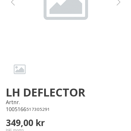
Om oss
Förvaring
Sprängskisser
LH DEFLECTOR
Artnr.
1005166
517305291
349,00 kr
Inkl. moms