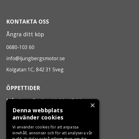
KONTAKTA OSS
Ångra ditt köp
0680-103 60
info@ljungbergsmotor.se
Kolgatan 1C, 842 31 Sveg
ÖPPETTIDER
Måndag - Fredag 10.00 -17.00
×
Denna webbplats
använder cookies
LJUNGBERGS MOTOR
Vi använder cookies för att anpassa
Din BRP återförsäljare i Sveg!
innehåll, annonser och för att analysera vår
trafik. Vi delar också information om din