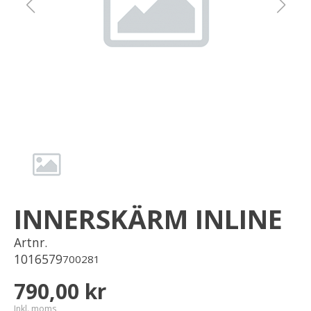
Om oss
Förvaring
Sprängskisser
INNERSKÄRM INLINE
Artnr.
1016579
700281
790,00 kr
Inkl. moms