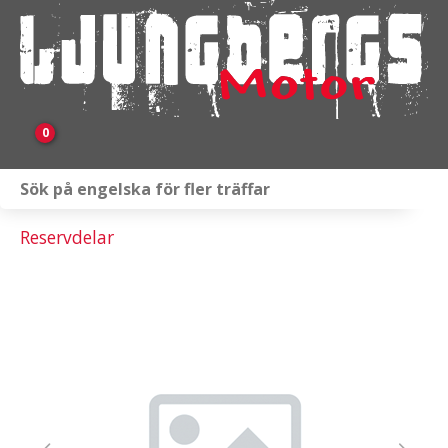
0
Webbutik
Reservdelar
Fordon i lager
Verkstad
KAMPANJ
BRP
Släpvagnar & Skylift