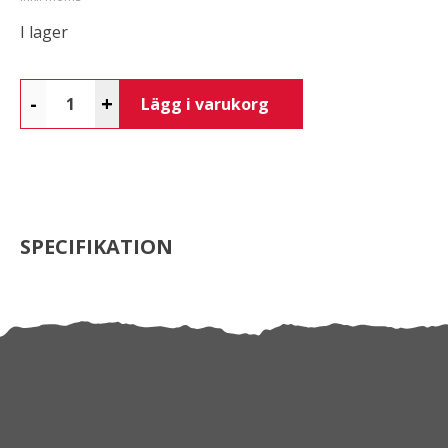
I lager
-
+
Lägg i varukorg
SPECIFIKATION