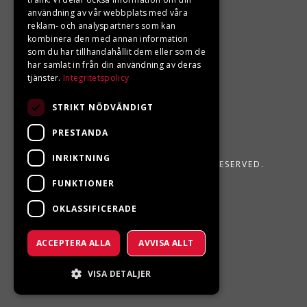
användning av vår webbplats med våra
reklam- och analyspartners som kan
kombinera den med annan information
som du har tillhandahållit dem eller som de
har samlat in från din användning av deras
tjänster.
Integritetspolicy
STRIKT NÖDVÄNDIGT
PRESTANDA
INRIKTNING
LJUNGBERGS MOTOR 2026. ALL RIGHTS RESERVED.
FUNKTIONER
POWERED BY EMPORI CMS
OKLASSIFICERADE
ACCEPTERA ALLA
AVVISA ALLT
VISA DETALJER