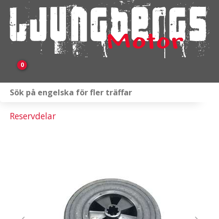
0
Webbutik
Reservdelar
Fordon i lager
Verkstad
KAMPANJ
BRP
Släpvagnar & Skylift