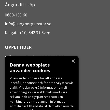
Ångra ditt köp
0680-103 60
info@ljungbergsmotor.se
Kolgatan 1C, 842 31 Sveg
ÖPPETTIDER
Måndag - Fredag 10.00 -17.00
×
Denna webbplats
använder cookies
LJUNGBERGS MOTOR
Vi använder cookies för att anpassa
Din BRP återförsäljare i Sveg!
innehåll, annonser och för att analysera vår
trafik. Vi delar också information om din
användning av vår webbplats med våra
reklam- och analyspartners som kan
kombinera den med annan information
som du har tillhandahållit dem eller som de