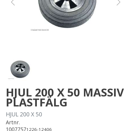
Om oss
Förvaring
Sprängskisser
HJUL 200 X 50 MASSIV
PLASTFÄLG
HJUL 200 X 50
Artnr.
1007757
1226-12406