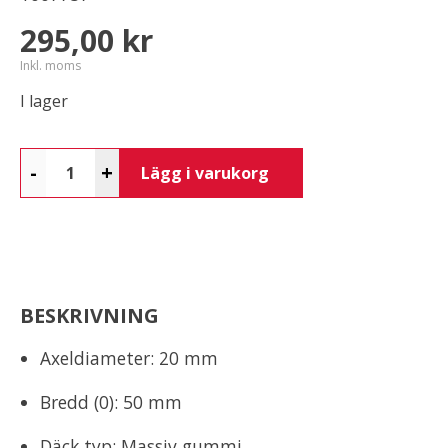
295,00 kr
Inkl. moms
I lager
-
+
Lägg i varukorg
BESKRIVNING
Axeldiameter: 20 mm
Bredd (0): 50 mm
Däck typ: Massiv gummi