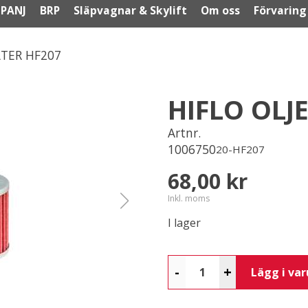
PANJ
BRP
Släpvagnar & Skylift
Om oss
Förvaring
LTER HF207
HIFLO OLJ
Artnr.
1006750
20-HF207
68,00 kr
Inkl. moms
I lager
-
+
Lägg i va