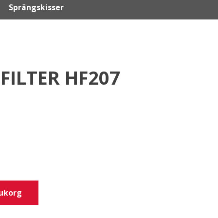
Sprängskisser
EFILTER HF207
rukorg