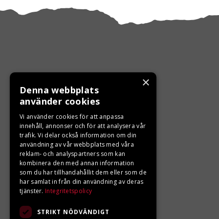
×
Denna webbplats
KONTAKTA OSS
använder cookies
Ångra ditt köp
Vi använder cookies för att anpassa
innehåll, annonser och för att analysera vår
trafik. Vi delar också information om din
0680-103 60
användning av vår webbplats med våra
reklam- och analyspartners som kan
info@ljungbergsmotor.se
kombinera den med annan information
Kolgatan 1C, 842 31 Sveg
som du har tillhandahållit dem eller som de
har samlat in från din användning av deras
tjänster.
Integritetspolicy
STRIKT NÖDVÄNDIGT