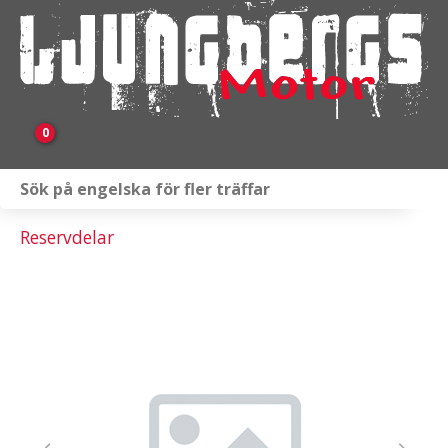
0
Webbutik
Reservdelar
Fordon i lager
Verkstad
KAMPANJ
BRP
Släpvagnar & Skylift