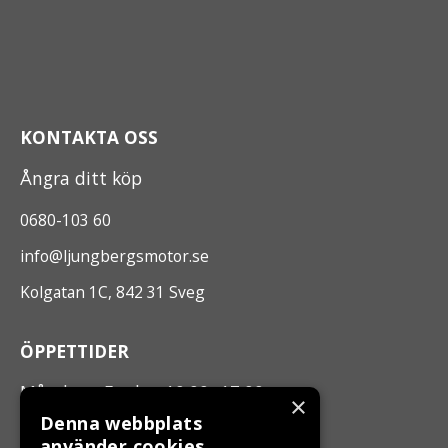
KONTAKTA OSS
Ångra ditt köp
0680-103 60
info@ljungbergsmotor.se
Kolgatan 1C, 842 31 Sveg
ÖPPETTIDER
Måndag - Fredag 10.00 -17.00
×
Denna webbplats
använder cookies