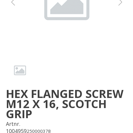
Om oss
Förvaring
Sprängskisser
HEX FLANGED SCREW
M12 X 16, SCOTCH
GRIP
Artnr.
1004959
250000378