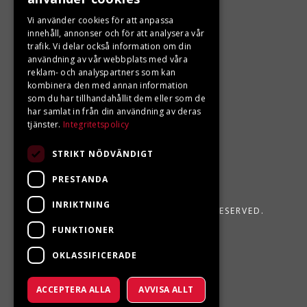
LJUNGBERGS MOTOR
Vi använder cookies för att anpassa
Din BRP återförsäljare i Sveg!
innehåll, annonser och för att analysera vår
trafik. Vi delar också information om din
användning av vår webbplats med våra
reklam- och analyspartners som kan
kombinera den med annan information
som du har tillhandahållit dem eller som de
har samlat in från din användning av deras
tjänster.
Integritetspolicy
STRIKT NÖDVÄNDIGT
PRESTANDA
INRIKTNING
LJUNGBERGS MOTOR 2026. ALL RIGHTS RESERVED.
FUNKTIONER
POWERED BY EMPORI CMS
OKLASSIFICERADE
ACCEPTERA ALLA
AVVISA ALLT