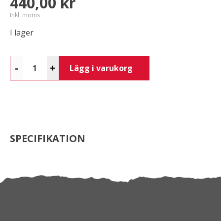
440,00 kr
Inkl. moms
I lager
-
+
Lägg i varukorg
SPECIFIKATION