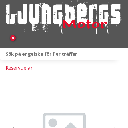
0
Webbutik
Reservdelar
Fordon i lager
Verkstad
KAMPANJ
BRP
Släpvagnar & Skylift