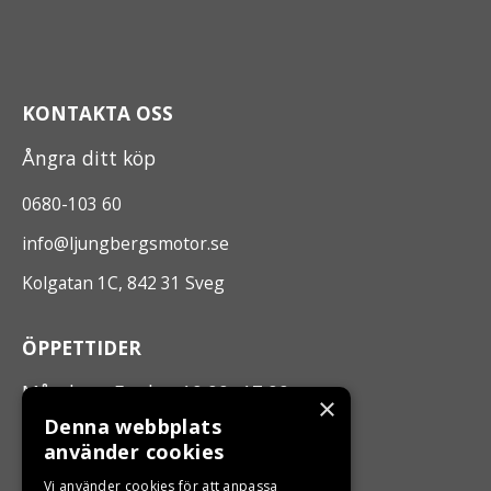
KONTAKTA OSS
Ångra ditt köp
0680-103 60
info@ljungbergsmotor.se
Kolgatan 1C, 842 31 Sveg
ÖPPETTIDER
Måndag - Fredag 10.00 -17.00
×
Denna webbplats
använder cookies
LJUNGBERGS MOTOR
Vi använder cookies för att anpassa