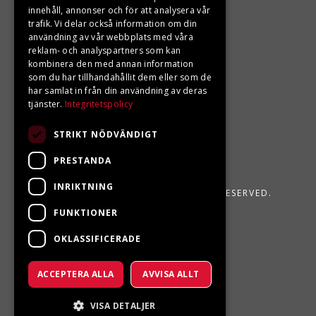
Din BRP återförsäljare i Sveg!
innehåll, annonser och för att analysera vår
trafik. Vi delar också information om din
användning av vår webbplats med våra
reklam- och analyspartners som kan
kombinera den med annan information
som du har tillhandahållit dem eller som de
har samlat in från din användning av deras
tjänster.
Integritetspolicy
STRIKT NÖDVÄNDIGT
PRESTANDA
INRIKTNING
LJUNGBERGS MOTOR 2026. ALL RIGHTS RESERVED.
FUNKTIONER
POWERED BY EMPORI CMS
OKLASSIFICERADE
ACCEPTERA ALLA
AVVISA ALLT
VISA DETALJER