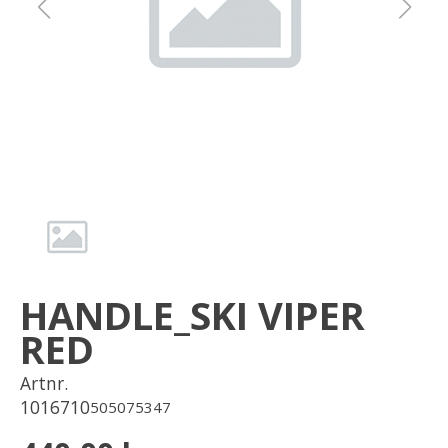
Om oss
Förvaring
Sprängskisser
HANDLE_SKI VIPER
RED
Artnr.
1016710
505075347