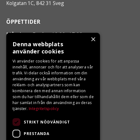
Kolgatan 1C, 842 31 Sveg
ÖPPETTIDER
Måndag - Fredag 10.00 -17.00
×
Denna webbplats
använder cookies
LJUNGBERGS MOTOR
Vi använder cookies för att anpassa
Din BRP återförsäljare i Sveg!
innehåll, annonser och för att analysera vår
trafik. Vi delar också information om din
användning av vår webbplats med våra
reklam- och analyspartners som kan
kombinera den med annan information
som du har tillhandahållit dem eller som de
har samlat in från din användning av deras
tjänster.
Integritetspolicy
STRIKT NÖDVÄNDIGT
PRESTANDA