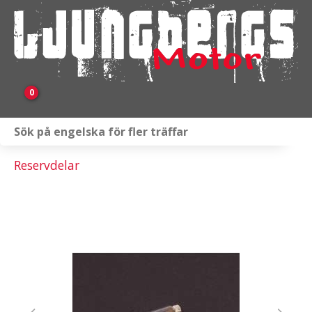
0
Webbutik
Reservdelar
Fordon i lager
Verkstad
KAMPANJ
BRP
Släpvagnar & Skylift