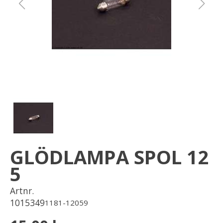
Om oss
Förvaring
Sprängskisser
GLÖDLAMPA SPOL 12
5
Artnr.
1015349
1181-12059