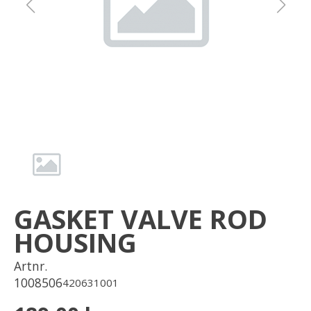
Om oss
Förvaring
Sprängskisser
GASKET VALVE ROD
HOUSING
Artnr.
1008506
420631001