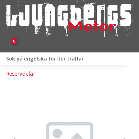
0
Webbutik
Reservdelar
Fordon i lager
Verkstad
KAMPANJ
BRP
Släpvagnar & Skylift