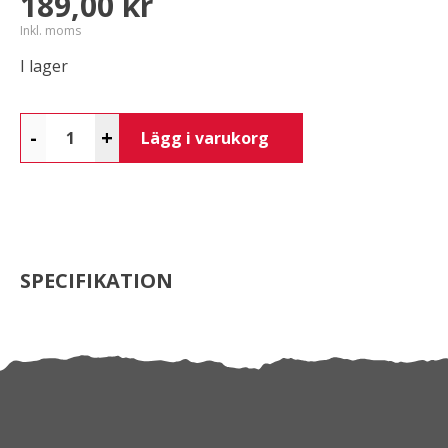
189,00 kr
Inkl. moms
I lager
-
+
Lägg i varukorg
SPECIFIKATION