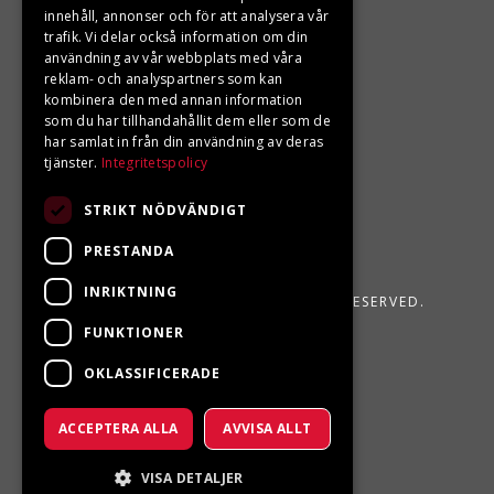
Din BRP återförsäljare i Sveg!
innehåll, annonser och för att analysera vår
trafik. Vi delar också information om din
användning av vår webbplats med våra
reklam- och analyspartners som kan
kombinera den med annan information
som du har tillhandahållit dem eller som de
har samlat in från din användning av deras
tjänster.
Integritetspolicy
STRIKT NÖDVÄNDIGT
PRESTANDA
INRIKTNING
LJUNGBERGS MOTOR 2026. ALL RIGHTS RESERVED.
FUNKTIONER
POWERED BY EMPORI CMS
OKLASSIFICERADE
ACCEPTERA ALLA
AVVISA ALLT
VISA DETALJER