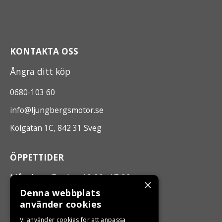
KONTAKTA OSS
Ångra ditt köp
0680-103 60
info@ljungbergsmotor.se
Kolgatan 1C, 842 31 Sveg
ÖPPETTIDER
Måndag - Fredag 10.00 -17.00
×
Denna webbplats
använder cookies
LJUNGBERGS MOTOR
Vi använder cookies för att anpassa