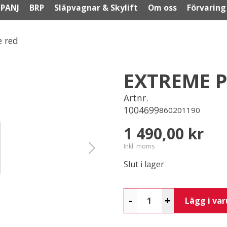
PANJ
BRP
Släpvagnar & Skylift
Om oss
Förvaring
e red
EXTREME P
Artnr.
1004699
860201190
1 490,00 kr
Inkl. moms
Slut i lager
-
+
Lägg i va