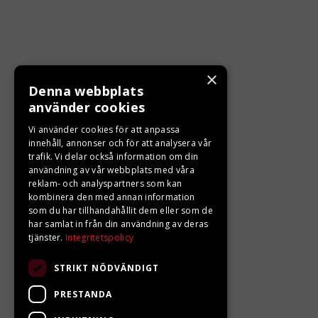
×
Denna webbplats
KONTAKTA OSS
använder cookies
Ångra ditt köp
Vi använder cookies för att anpassa
innehåll, annonser och för att analysera vår
trafik. Vi delar också information om din
0680-103 60
användning av vår webbplats med våra
reklam- och analyspartners som kan
info@ljungbergsmotor.se
kombinera den med annan information
Kolgatan 1C, 842 31 Sveg
som du har tillhandahållit dem eller som de
har samlat in från din användning av deras
tjänster.
Integritetspolicy
STRIKT NÖDVÄNDIGT
PRESTANDA