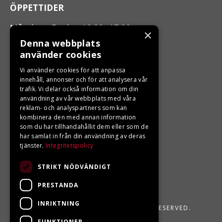
ÖPPETTIDER
Måndag - Fredag 10.00 -17.00
×
Denna webbplats
använder cookies
LJUNGBERGS MOTOR
Vi använder cookies för att anpassa
Din BRP återförsäljare i Sveg!
innehåll, annonser och för att analysera vår
trafik. Vi delar också information om din
användning av vår webbplats med våra
reklam- och analyspartners som kan
kombinera den med annan information
som du har tillhandahållit dem eller som de
har samlat in från din användning av deras
tjänster.
Integritetspolicy
STRIKT NÖDVÄNDIGT
PRESTANDA
INRIKTNING
LJUNGBERGS MOTOR 2026. ALL RIGHTS RESERVED.
FUNKTIONER