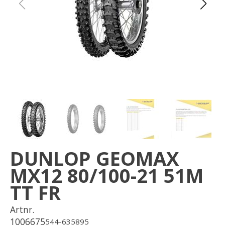
Om oss
Förvaring
Sprängskisser
DUNLOP GEOMAX
MX12 80/100-21 51M
TT FR
Artnr.
1006675
544-635895