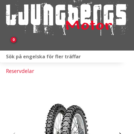
0
Webbutik
Reservdelar
Fordon i lager
Verkstad
KAMPANJ
BRP
Släpvagnar & Skylift