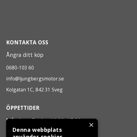
KONTAKTA OSS
Ångra ditt köp
0680-103 60
info@ljungbergsmotor.se
Kolgatan 1C, 842 31 Sveg
ÖPPETTIDER
Måndag - Fredag 10.00 -17.00
×
Denna webbplats
använder cookies