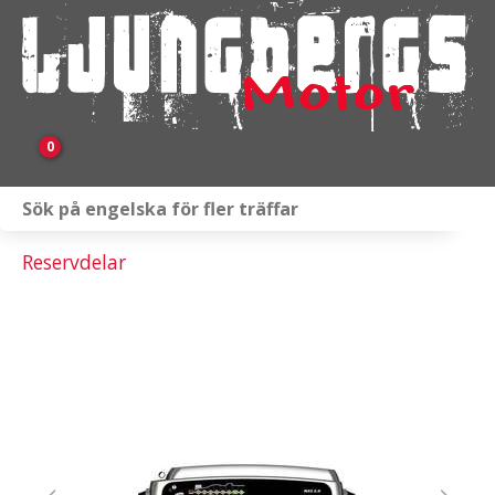
0
Webbutik
Reservdelar
Fordon i lager
Verkstad
KAMPANJ
BRP
Släpvagnar & Skylift