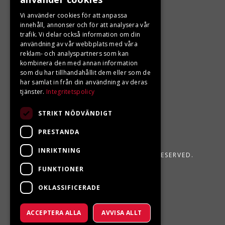
LJUNGBERGS MOTOR
Vi använder cookies för att anpassa
Din BRP återförsäljare i Sveg!
innehåll, annonser och för att analysera vår
trafik. Vi delar också information om din
användning av vår webbplats med våra
reklam- och analyspartners som kan
kombinera den med annan information
som du har tillhandahållit dem eller som de
har samlat in från din användning av deras
tjänster.
Integritetspolicy
STRIKT NÖDVÄNDIGT
PRESTANDA
INRIKTNING
LJUNGBERGS MOTOR 2026. ALL RIGHTS RESERVED.
FUNKTIONER
POWERED BY EMPORI CMS
OKLASSIFICERADE
ACCEPTERA ALLA
AVVISA ALLT