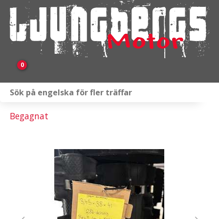
0
Webbutik
Begagnat
Fordon i lager
Verkstad
KAMPANJ
BRP
Släpvagnar & Skylift