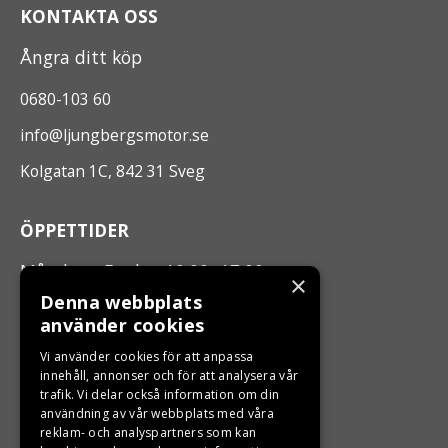
KONTAKTA OSS
Ångra ditt köp
0680-103 60
info@ljungbergsmotor.se
Kolgatan 1C, 842 31 Sveg
ÖPPETTIDER
Måndag - Fredag 10.00 -17.00
×
Denna webbplats
använder cookies
LJUNGBERGS MOTOR
Vi använder cookies för att anpassa
Din BRP återförsäljare i Sveg!
innehåll, annonser och för att analysera vår
trafik. Vi delar också information om din
användning av vår webbplats med våra
reklam- och analyspartners som kan