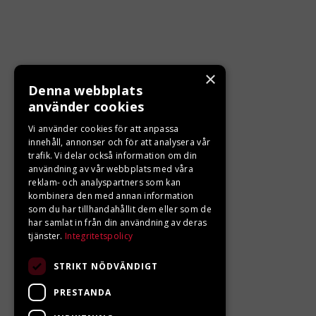
×
Denna webbplats
KONTAKTA OSS
använder cookies
Ångra ditt köp
Vi använder cookies för att anpassa
innehåll, annonser och för att analysera vår
trafik. Vi delar också information om din
0680-103 60
användning av vår webbplats med våra
reklam- och analyspartners som kan
info@ljungbergsmotor.se
kombinera den med annan information
Kolgatan 1C, 842 31 Sveg
som du har tillhandahållit dem eller som de
har samlat in från din användning av deras
tjänster.
Integritetspolicy
STRIKT NÖDVÄNDIGT
PRESTANDA