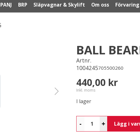
PANJ
BRP
Släpvagnar & Skylift
Om oss
Förvaring
G
BALL BEAR
Artnr.
1004245
705500260
440,00 kr
Inkl. moms
I lager
-
+
Lägg i va