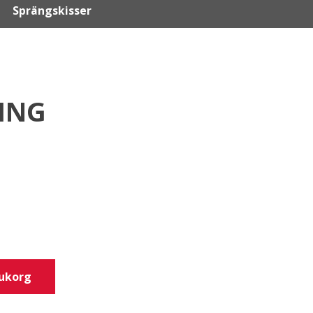
Sprängskisser
ING
rukorg