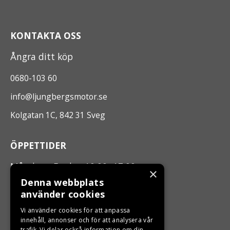
KONTAKTA OSS
Ångra ditt köp
0680-103 60
info@ljungbergsmotor.se
Kolgatan 1C, 842 31 Sveg
ÖPPETTIDER
Måndag - Fredag 10.00 -17.00
×
Denna webbplats
använder cookies
LJUNGBERGS MOTOR
Vi använder cookies för att anpassa
Din BRP återförsäljare i Sveg!
innehåll, annonser och för att analysera vår
trafik. Vi delar också information om din