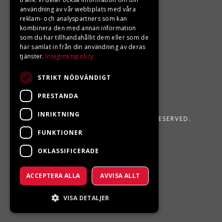
användning av vår webbplats med våra
reklam- och analyspartners som kan
kombinera den med annan information
som du har tillhandahållit dem eller som de
har samlat in från din användning av deras
tjänster.
Integritetspolicy
STRIKT NÖDVÄNDIGT
PRESTANDA
INRIKTNING
LJUNGBERGS MOTOR 2026. ALL RIGHTS RESERVED.
FUNKTIONER
POWERED BY EMPORI CMS
OKLASSIFICERADE
ACCEPTERA ALLA
AVVISA ALLT
VISA DETALJER