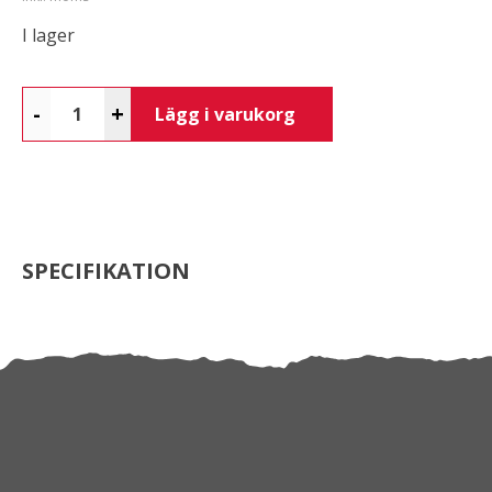
I lager
-
+
Lägg i varukorg
SPECIFIKATION