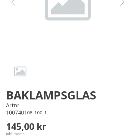
Om oss
Förvaring
Sprängskisser
BAKLAMPSGLAS
Artnr.
1007401
08-100-1
145,00 kr
Inkl. moms