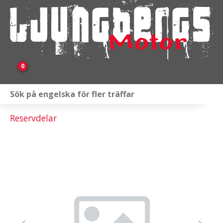
0
Webbutik
Reservdelar
Fordon i lager
Verkstad
KAMPANJ
BRP
Släpvagnar & Skylift